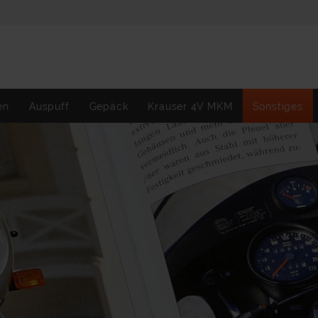
en
Auspuff
Gepäck
Krauser 4V MKM
Sonstiges