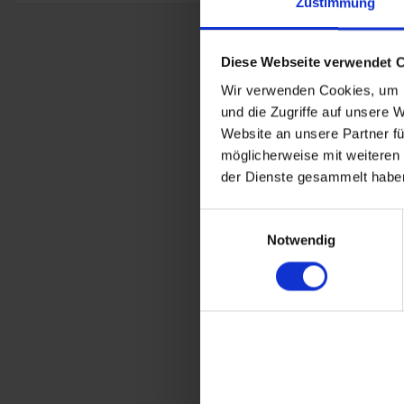
Zustimmung
Diese Webseite verwendet 
Wir verwenden Cookies, um I
und die Zugriffe auf unsere 
Repair 
Website an unsere Partner fü
möglicherweise mit weiteren
BMW R 45
Englisch
der Dienste gesammelt haben
54,
Einwilligungsauswahl
inkl. ges. USt., 
Notwendig
Art.Nr. 7798292