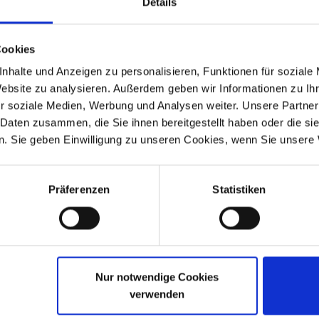
Details
Cookies
nhalte und Anzeigen zu personalisieren, Funktionen für soziale
Website zu analysieren. Außerdem geben wir Informationen zu I
manual US
Rider's handbook
r soziale Medien, Werbung und Analysen weiter. Unsere Partner
 Daten zusammen, die Sie ihnen bereitgestellt haben oder die s
 und R 65
BMW R 80, R 100 Modelle von 9/78 
e Sprache
In englischer Sprache
. Sie geben Einwilligung zu unseren Cookies, wenn Sie unsere 
75 €
24,50 €
zzgl. Versandkosten
inkl. ges. USt., zzgl. Versandkosten
Präferenzen
Statistiken
Art.Nr. 7140011
Nur notwendige Cookies
verwenden