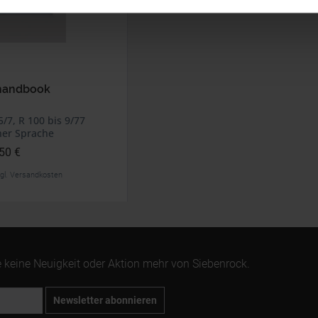
 handbook
/7, R 100 bis 9/77
cher Sprache
50 €
zzgl. Versandkosten
 keine Neuigkeit oder Aktion mehr von Siebenrock.
Newsletter abonnieren