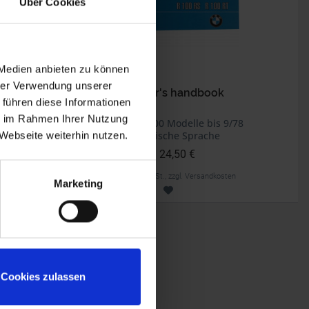
Über Cookies
 Medien anbieten zu können
hrer Verwendung unserer
Rider's handbook
 führen diese Informationen
ie im Rahmen Ihrer Nutzung
bis 9/80
BMW R 100 Modelle bis 9/78
Englische Sprache
Webseite weiterhin nutzen.
24,50 €
inkl. ges. USt., zzgl. Versandkosten
Marketing
Art.Nr. 7140013
Cookies zulassen