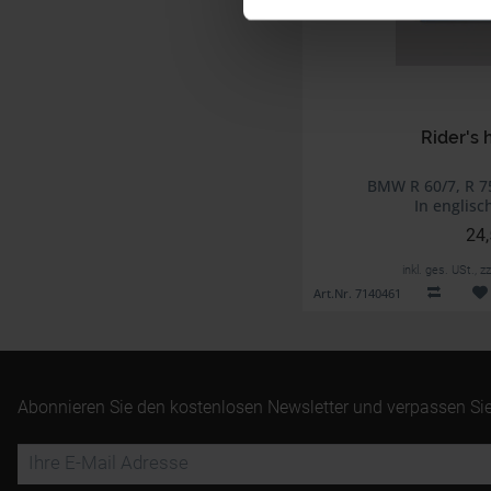
Rider's
BMW R 60/7, R 75
In englis
24,
inkl. ges. USt., 
Art.Nr. 7140461
Abonnieren Sie den kostenlosen Newsletter und verpassen Sie