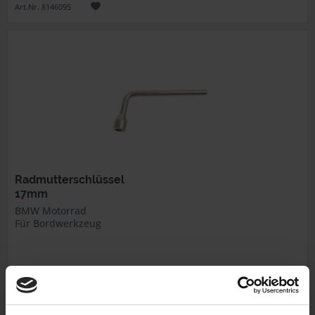
Art.Nr. 8146095
Radmutterschlüssel
17mm
BMW Motorrad
Für Bordwerkzeug
8,50 €
inkl. ges. USt., zzgl. Versandkosten