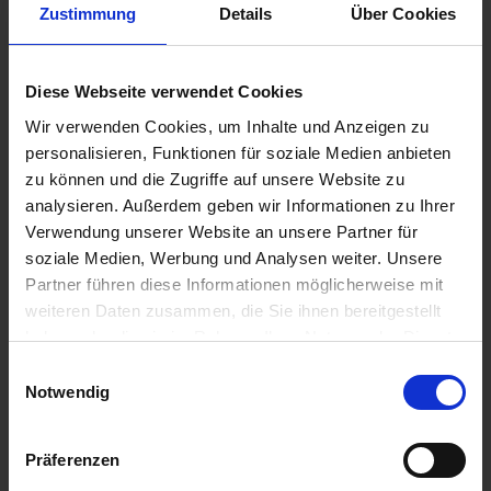
Zustimmung
Details
Über Cookies
Art.Nr. 7111891
Diese Webseite verwendet Cookies
Wir verwenden Cookies, um Inhalte und Anzeigen zu
personalisieren, Funktionen für soziale Medien anbieten
zu können und die Zugriffe auf unsere Website zu
analysieren. Außerdem geben wir Informationen zu Ihrer
Verwendung unserer Website an unsere Partner für
soziale Medien, Werbung und Analysen weiter. Unsere
Partner führen diese Informationen möglicherweise mit
Ventilverlängerung Reifen
weiteren Daten zusammen, die Sie ihnen bereitgestellt
BMW Motorrad
haben oder die sie im Rahmen Ihrer Nutzung der Dienste
Abgewinkelt
gesammelt haben. Sie geben Einwilligung zu unseren
Einwilligungsauswahl
Cookies, wenn Sie unsere Webseite weiterhin nutzen.
Notwendig
5,20 €
Präferenzen