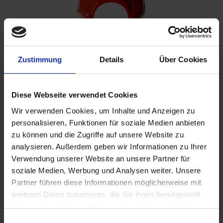
Zustimmung
Details
Über Cookies
Please inform me as soon as the product is
available again.
Diese Webseite verwendet Cookies
Wir verwenden Cookies, um Inhalte und Anzeigen zu
personalisieren, Funktionen für soziale Medien anbieten
I have read the
data protection information
.
zu können und die Zugriffe auf unsere Website zu
analysieren. Außerdem geben wir Informationen zu Ihrer
€259.00
Verwendung unserer Website an unsere Partner für
Prices incl. VAT,
plus shipping costs
soziale Medien, Werbung und Analysen weiter. Unsere
Partner führen diese Informationen möglicherweise mit
Remember
Comment
weiteren Daten zusammen, die Sie ihnen bereitgestellt
haben oder die sie im Rahmen Ihrer Nutzung der Dienste
part no.:
4663902R
gesammelt haben. Sie geben Einwilligung zu unseren
Einwilligungsauswahl