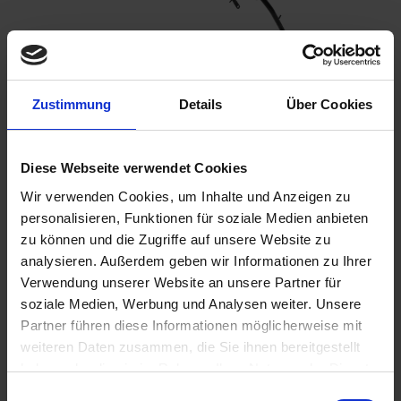
Zustimmung
Details
Über Cookies
Please inform me as soon as the product is
available again.
Diese Webseite verwendet Cookies
Wir verwenden Cookies, um Inhalte und Anzeigen zu
personalisieren, Funktionen für soziale Medien anbieten
I have read the
data protection information
.
zu können und die Zugriffe auf unsere Website zu
€490.00
analysieren. Außerdem geben wir Informationen zu Ihrer
Verwendung unserer Website an unsere Partner für
Prices incl. VAT,
plus shipping costs
soziale Medien, Werbung und Analysen weiter. Unsere
Partner führen diese Informationen möglicherweise mit
Remember
Comment
weiteren Daten zusammen, die Sie ihnen bereitgestellt
haben oder die sie im Rahmen Ihrer Nutzung der Dienste
part no.:
4651600
gesammelt haben. Sie geben Einwilligung zu unseren
Einwilligungsauswahl