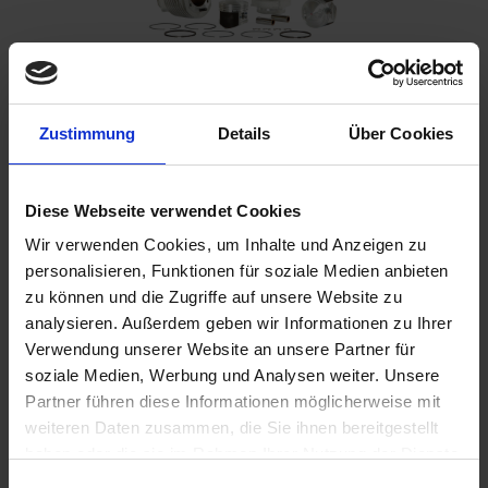
Zustimmung
Details
Über Cookies
€1,145.00
Prices incl. VAT,
plus shipping costs
Ready to ship today, Delivery time appr. 2-4 workdays within
Diese Webseite verwendet Cookies
Germany
Wir verwenden Cookies, um Inhalte und Anzeigen zu
personalisieren, Funktionen für soziale Medien anbieten
Add to
shopping cart
zu können und die Zugriffe auf unsere Website zu
analysieren. Außerdem geben wir Informationen zu Ihrer
Remember
Comment
Verwendung unserer Website an unsere Partner für
part no.:
1100080
soziale Medien, Werbung und Analysen weiter. Unsere
Partner führen diese Informationen möglicherweise mit
weiteren Daten zusammen, die Sie ihnen bereitgestellt
Description
haben oder die sie im Rahmen Ihrer Nutzung der Dienste
The ultimate 1000cc conversion kit for all BMW R80 models
gesammelt haben. Sie geben Einwilligung zu unseren
from 1981 onwards with TÜV approval and...
more
Einwilligungsauswahl