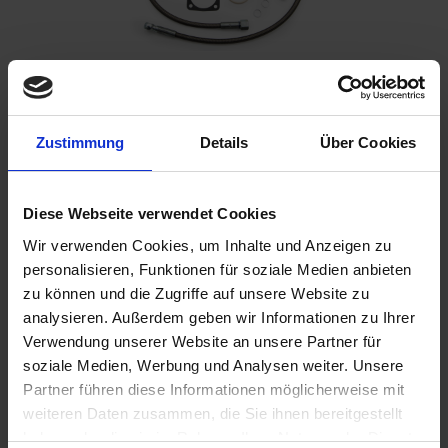
Please inform me as soon as the product is
available again.
Zustimmung
Details
Über Cookies
Diese Webseite verwendet Cookies
I have read the
data protection information
.
Wir verwenden Cookies, um Inhalte und Anzeigen zu
€495.00
personalisieren, Funktionen für soziale Medien anbieten
zu können und die Zugriffe auf unsere Website zu
Prices incl. VAT,
plus shipping costs
analysieren. Außerdem geben wir Informationen zu Ihrer
Remember
Comment
Verwendung unserer Website an unsere Partner für
soziale Medien, Werbung und Analysen weiter. Unsere
part no.:
1142400S
Partner führen diese Informationen möglicherweise mit
weiteren Daten zusammen, die Sie ihnen bereitgestellt
haben oder die sie im Rahmen Ihrer Nutzung der Dienste
Description