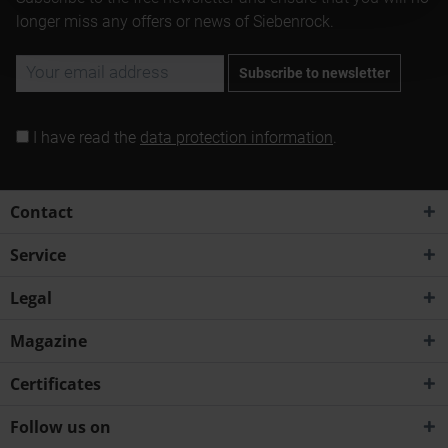
longer miss any offers or news of Siebenrock.
Subscribe to newsletter
I have read the
data protection information
.
Contact
Service
Legal
Magazine
Certificates
Follow us on