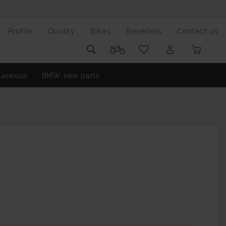
Profile
Quality
Bikes
Resellers
Contact us
laneous
BMW new parts