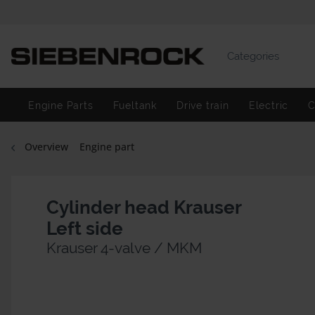
Categories
Engine Parts
Fueltank
Drive train
Electric
C
Overview
Engine part
Cylinder head Krauser
Left side
Krauser 4-valve / MKM