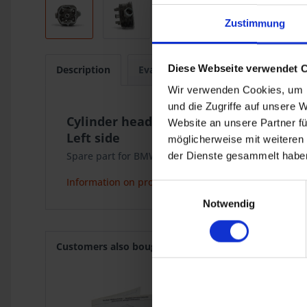
Zustimmung
Diese Webseite verwendet 
Description
Evaluations
0
Wir verwenden Cookies, um I
und die Zugriffe auf unsere 
Cylinder head Krauser
Website an unsere Partner fü
Left side
möglicherweise mit weiteren
Spare part for BMW 2-valve models with Krauser 4-v
der Dienste gesammelt haben
Information on product safety
Einwilligungsauswahl
Notwendig
Customers also bought
Customers also viewed