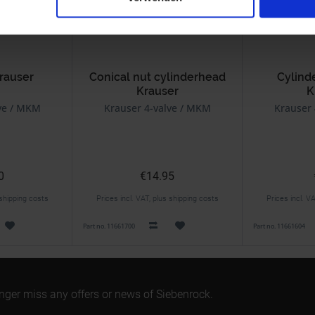
rauser
Conical nut cylinderhead
Cylind
Krauser
K
M1
ve / MKM
Krauser 4-valve / MKM
Krauser 
0
€14.95
 shipping costs
Prices incl. VAT, plus shipping costs
Prices incl. V
Part no. 11661700
Part no. 11661604
onger miss any offers or news of Siebenrock.