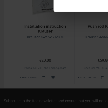
Installation instruction
Push rod K
Krauser
Krauser 4-valve / MKM
Krauser 4-val
€20.00
€59.8
Prices incl. VAT, plus shipping costs
Prices incl. VAT, plus
Part no. 11662103
Part no. 11661701
Subscribe to the free newsletter and ensure that you will no l