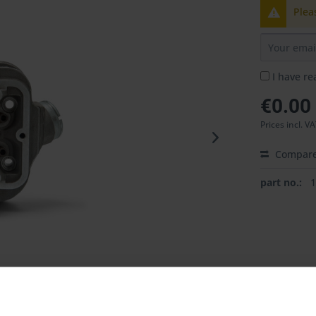
Plea
I have r
€0.00
Prices incl. V
Compar
part no.: