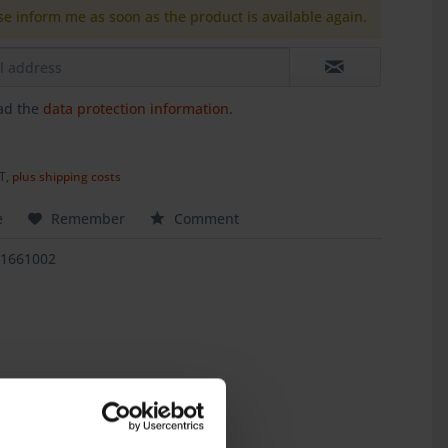
se inform me as soon as the product is available again.
ead the
data protection information
.
AT,
plus shipping costs
e
Remember
Comment
11661002