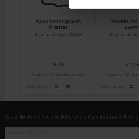
Valve cover gasket
Tension rod
Krauser
225m
Krauser 4-valve / MKM
Krauser 4-val
€6.95
€12.9
Prices incl. VAT, plus shipping costs
Prices incl. VAT, plus
Part no. 11661901
Part no. 11661603
Subscribe to the free newsletter and ensure that you will no l