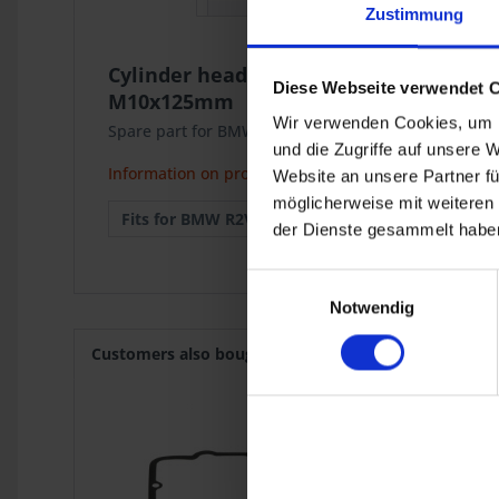
Zustimmung
Cylinder head bolt Krauser
Diese Webseite verwendet 
M10x125mm
Wir verwenden Cookies, um I
Spare part for BMW 2-valve models with Krauser 4-v
und die Zugriffe auf unsere 
Information on product safety
Website an unsere Partner fü
möglicherweise mit weiteren
Fits for BMW R2V:
Krauser MKM
der Dienste gesammelt haben
Einwilligungsauswahl
Notwendig
Customers also bought
Customers also viewed