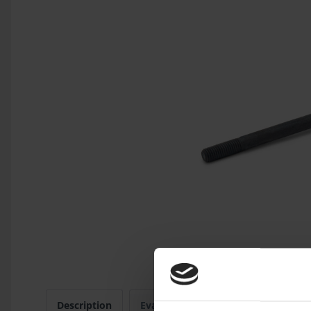
Description
Evaluations
0