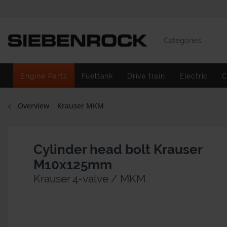
Categories
Engine Parts
Fueltank
Drive train
Electric
C
Overview
Krauser MKM
Cylinder head bolt Krauser
M10x125mm
Krauser 4-valve / MKM