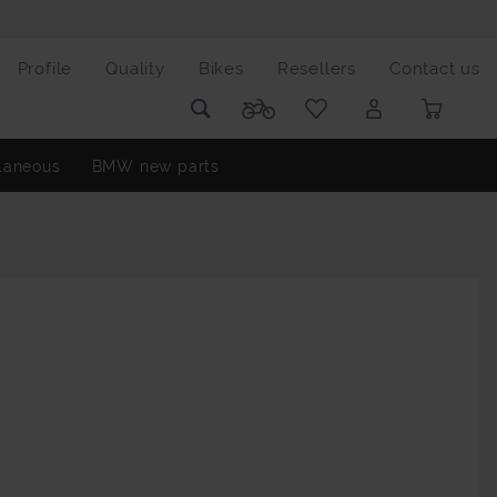
Profile
Quality
Bikes
Resellers
Contact us
laneous
BMW new parts