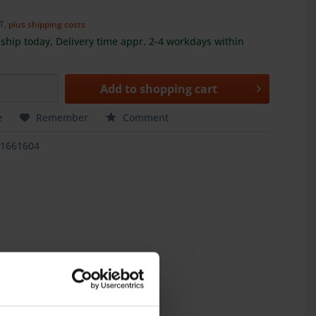
AT,
plus shipping costs
ship today, Delivery time appr. 2-4 workdays within
Add to
shopping cart
e
Remember
Comment
11661604