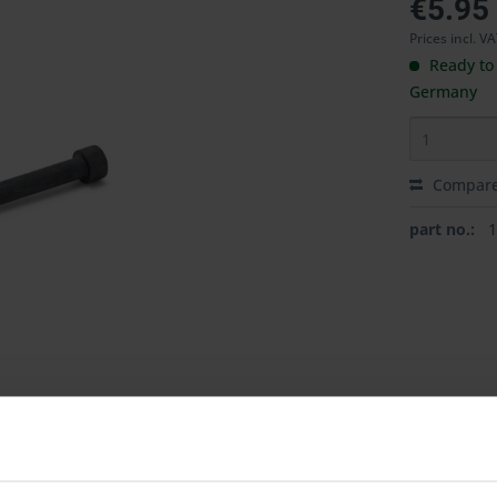
€5.95
Prices incl. V
Ready to 
Germany
Compar
part no.: