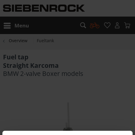
Menu
Overview
Fueltank
Fuel tap
Straight Karcoma
BMW 2-valve Boxer models