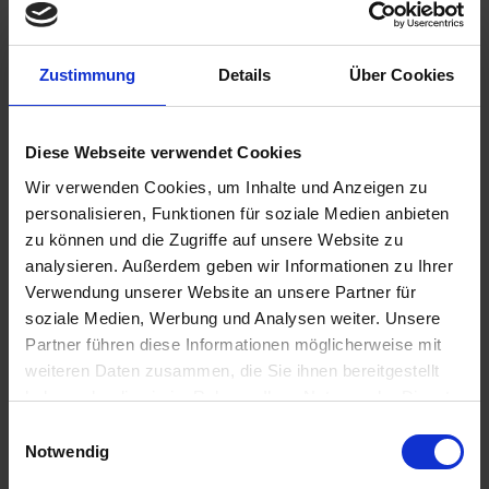
Zustimmung
Details
Über Cookies
€57.90
Diese Webseite verwendet Cookies
Prices incl. VAT,
plus shipping costs
Ready to ship today, Delivery time appr. 2-4 workdays within
Wir verwenden Cookies, um Inhalte und Anzeigen zu
Germany
personalisieren, Funktionen für soziale Medien anbieten
zu können und die Zugriffe auf unsere Website zu
Add to
shopping cart
analysieren. Außerdem geben wir Informationen zu Ihrer
Verwendung unserer Website an unsere Partner für
Remember
Comment
soziale Medien, Werbung und Analysen weiter. Unsere
Partner führen diese Informationen möglicherweise mit
part no.:
1612557
weiteren Daten zusammen, die Sie ihnen bereitgestellt
haben oder die sie im Rahmen Ihrer Nutzung der Dienste
Description
gesammelt haben. Sie geben Einwilligung zu unseren
Einwilligungsauswahl
Original Karcoma. Made in Germany Replacement fuel tap
Cookies, wenn Sie unsere Webseite weiterhin nutzen.
Notwendig
for either side. Original OEM Quality...
more