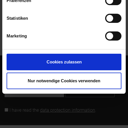
Präferenzen
Evaluations
0
Read, write and discuss reviews...
more
Statistiken
Customers also bought
Marketing
Customers also viewed
Cookies zulassen
Subscribe to the free newsletter and ensure that you will no
longer miss any offers or news of Siebenrock.
Nur notwendige Cookies verwenden
Subscribe to newsletter
I have read the
data protection information
.