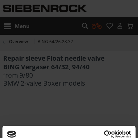
Menu
Overview
BING 64/26.28.32
Repair sleeve Float needle valve
BING Vergaser 64/32, 94/40
from 9/80
BMW 2-valve Boxer models