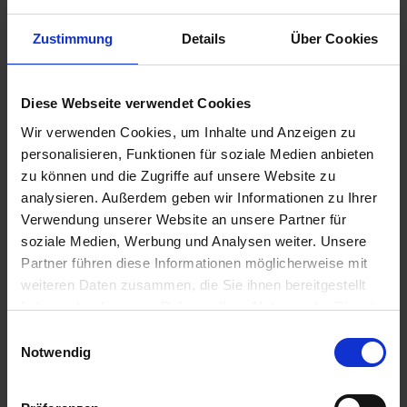
Zustimmung
Details
Über Cookies
€3.99
Diese Webseite verwendet Cookies
Prices incl. VAT,
plus shipping costs
Wir verwenden Cookies, um Inhalte und Anzeigen zu
Ready to ship today, Delivery time appr. 2-4 workdays within
personalisieren, Funktionen für soziale Medien anbieten
Germany
zu können und die Zugriffe auf unsere Website zu
analysieren. Außerdem geben wir Informationen zu Ihrer
Add to
shopping cart
Verwendung unserer Website an unsere Partner für
soziale Medien, Werbung und Analysen weiter. Unsere
Remember
Comment
Partner führen diese Informationen möglicherweise mit
weiteren Daten zusammen, die Sie ihnen bereitgestellt
part no.:
1311772
haben oder die sie im Rahmen Ihrer Nutzung der Dienste
gesammelt haben. Sie geben Einwilligung zu unseren
Einwilligungsauswahl
Description
Cookies, wenn Sie unsere Webseite weiterhin nutzen.
Notwendig
Original Bing spare part. You need one piece per
carburetor. Price per piece. For the classsic...
more