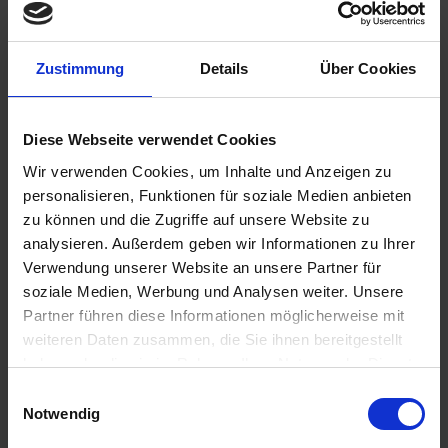
Zustimmung
Details
Über Cookies
€13.50
Diese Webseite verwendet Cookies
Prices incl. VAT,
plus shipping costs
Ready to ship today, Delivery time appr. 2-4 workdays within
Wir verwenden Cookies, um Inhalte und Anzeigen zu
Germany
personalisieren, Funktionen für soziale Medien anbieten
zu können und die Zugriffe auf unsere Website zu
Add to
shopping cart
analysieren. Außerdem geben wir Informationen zu Ihrer
Verwendung unserer Website an unsere Partner für
Remember
Comment
soziale Medien, Werbung und Analysen weiter. Unsere
Partner führen diese Informationen möglicherweise mit
part no.:
1372392
weiteren Daten zusammen, die Sie ihnen bereitgestellt
haben oder die sie im Rahmen Ihrer Nutzung der Dienste
Description
gesammelt haben. Sie geben Einwilligung zu unseren
Einwilligungsauswahl
OEM spare part. Should not be missing in any carburetor
Cookies, wenn Sie unsere Webseite weiterhin nutzen.
Notwendig
overhaul. Age-related cracks often lead...
more