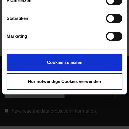
Präferenzen
Evaluations
0
Read, write and discuss reviews...
more
Statistiken
Customers also bought
Marketing
Customers also viewed
Cookies zulassen
Subscribe to the free newsletter and ensure that you will no
longer miss any offers or news of Siebenrock.
Nur notwendige Cookies verwenden
Subscribe to newsletter
I have read the
data protection information
.