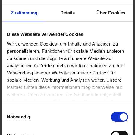
Zustimmung
Details
Über Cookies
€9.95
Diese Webseite verwendet Cookies
Prices incl. VAT,
plus shipping costs
Wir verwenden Cookies, um Inhalte und Anzeigen zu
Ready to ship today, Delivery time appr. 2-4 workdays within
personalisieren, Funktionen für soziale Medien anbieten
Germany
zu können und die Zugriffe auf unsere Website zu
analysieren. Außerdem geben wir Informationen zu Ihrer
Add to
shopping cart
Verwendung unserer Website an unsere Partner für
soziale Medien, Werbung und Analysen weiter. Unsere
Remember
Comment
Partner führen diese Informationen möglicherweise mit
weiteren Daten zusammen, die Sie ihnen bereitgestellt
part no.:
2312726
haben oder die sie im Rahmen Ihrer Nutzung der Dienste
gesammelt haben. Sie geben Einwilligung zu unseren
Einwilligungsauswahl
Description
Cookies, wenn Sie unsere Webseite weiterhin nutzen.
Notwendig
This is the transmission Input shaft seal for all BMW 2-valve
5-speed gear boxes. OEM quality...
more