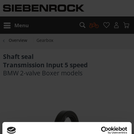
Menu
Overview
Gearbox
Shaft seal
Transmission Input 5 speed
BMW 2-valve Boxer models