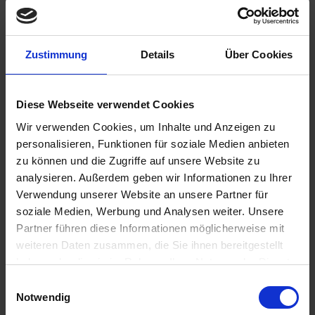
Zustimmung
Details
Über Cookies
€2.90
Diese Webseite verwendet Cookies
Prices incl. VAT,
plus shipping costs
Wir verwenden Cookies, um Inhalte und Anzeigen zu
Ready to ship today, Delivery time appr. 2-4 workdays within
personalisieren, Funktionen für soziale Medien anbieten
Germany
zu können und die Zugriffe auf unsere Website zu
Add to
shopping cart
analysieren. Außerdem geben wir Informationen zu Ihrer
Verwendung unserer Website an unsere Partner für
Remember
Comment
soziale Medien, Werbung und Analysen weiter. Unsere
Partner führen diese Informationen möglicherweise mit
part no.:
0712121
weiteren Daten zusammen, die Sie ihnen bereitgestellt
haben oder die sie im Rahmen Ihrer Nutzung der Dienste
Description
gesammelt haben. Sie geben Einwilligung zu unseren
Einwilligungsauswahl
Stainless steel worm drive hose clamp. Adjustable from 47 -
Cookies, wenn Sie unsere Webseite weiterhin nutzen.
Notwendig
54mm. These worm drive clamps are...
more