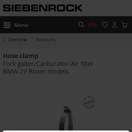
Menu
Overview
Fork parts
Hose clamp
Fork gaiter/Carburator/Air filter
BMW 2V Boxer models