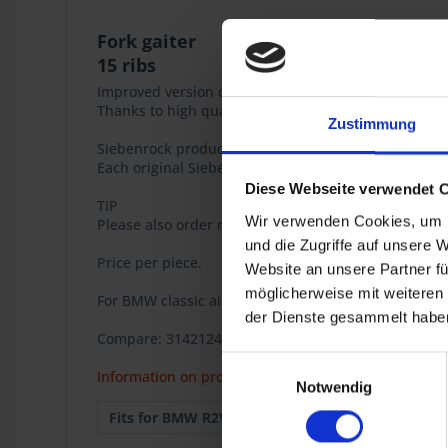
Fork gaiter
15 ribs
Improved version of the fork gaiter with 15 ribs..
Thanks to high quality materials dimensionally stable
Zustimmung
Siebenrock product
Each original Siebenrock product bears this seal tha
Diese Webseite verwendet 
TIP
Wir verwenden Cookies, um I
Please also order mounting ring, art. no. 3124669.
und die Zugriffe auf unsere 
Price per piece.
Website an unsere Partner fü
möglicherweise mit weiteren
For BMW classic airhead models R 65GS, R 80G/S, R
der Dienste gesammelt haben
Compare: 31421241666 / 31-42-1-241-666
Einwilligungsauswahl
Information on product safety
Notwendig
Fits for BMW R2V:
R 65GS
1987