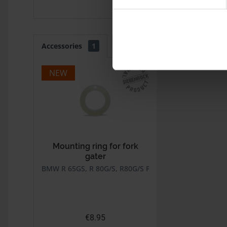
Accessories
1
Customers also bought
C
NEW
Mounting ring for fork
gater
BMW R 65GS, R 80G/S, R80G/S PD
€8.95