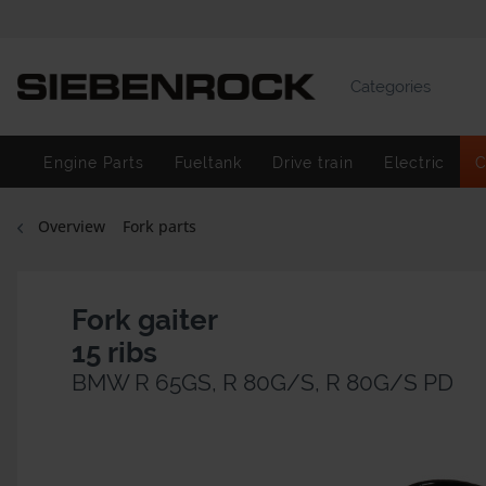
Categories
Engine Parts
Fueltank
Drive train
Electric
C
Overview
Fork parts
Fork gaiter
15 ribs
BMW R 65GS, R 80G/S, R 80G/S PD