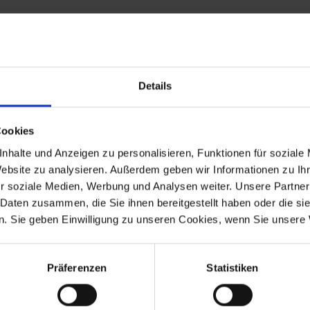
 and UV resistant and offers a longer shelf life.
Details
t guarantees you the highest quality possible, consistently optimize
Cookies
nhalte und Anzeigen zu personalisieren, Funktionen für soziale
Website zu analysieren. Außerdem geben wir Informationen zu I
r soziale Medien, Werbung und Analysen weiter. Unsere Partner
 Daten zusammen, die Sie ihnen bereitgestellt haben oder die s
 80G/S PD.
. Sie geben Einwilligung zu unseren Cookies, wenn Sie unsere 
Präferenzen
Statistiken
-1992
R 80G/S
1980-1987