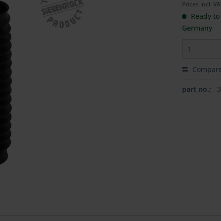
Prices incl. V
Ready to 
Germany
Compar
part no.: