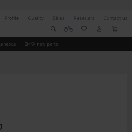
Profile
Quality
Bikes
Resellers
Contact us
laneous
BMW new parts
0