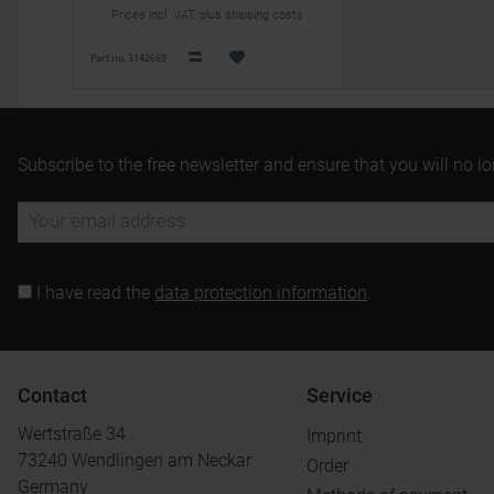
Prices incl. VAT, plus shipping costs
Part no. 3142669
Subscribe to the free newsletter and ensure that you will no l
I have read the
data protection information
.
Contact
Service
Wertstraße 34
Imprint
73240 Wendlingen am Neckar
Order
Germany