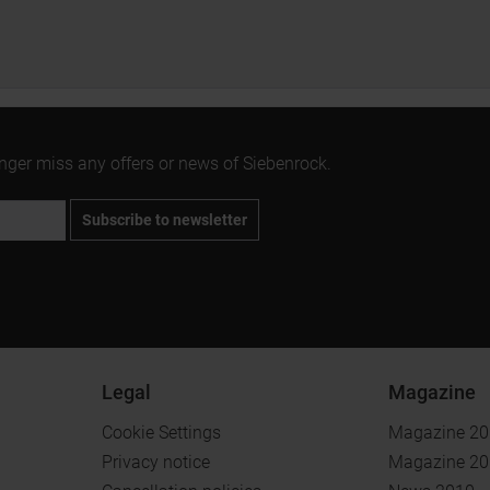
onger miss any offers or news of Siebenrock.
Subscribe to newsletter
Legal
Magazine
Cookie Settings
Magazine 2
Privacy notice
Magazine 2