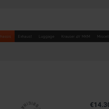
hassis
Exhaust
Luggage
Krauser 4V MKM
Miscel
€14.3