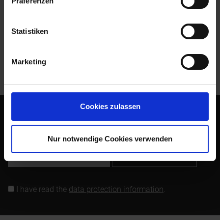
Präferenzen
Evaluations
0
Read, write and discuss reviews...
more
Statistiken
Customers also bought
Marketing
Customers also viewed
Cookies zulassen
Subscribe to the free newsletter and ensure that you will no
longer miss any offers or news of Siebenrock.
Nur notwendige Cookies verwenden
Subscribe to newsletter
I have read the
data protection information
.