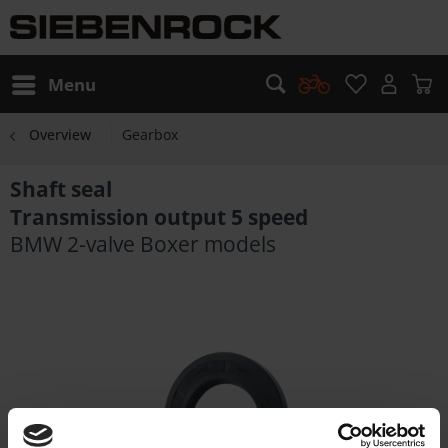
Menu
Overview
Gearbox
Shaft seal
Transmission output 5 speed
BMW 2-valve Boxer models