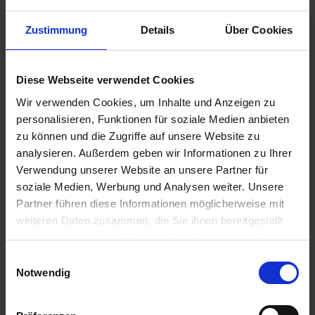
Zustimmung
Details
Über Cookies
€14.95
Diese Webseite verwendet Cookies
Prices incl. VAT,
plus shipping costs
Wir verwenden Cookies, um Inhalte und Anzeigen zu
Ready to ship today, Delivery time appr. 2-4 workdays within
personalisieren, Funktionen für soziale Medien anbieten
Germany
zu können und die Zugriffe auf unsere Website zu
analysieren. Außerdem geben wir Informationen zu Ihrer
Add to
shopping cart
Verwendung unserer Website an unsere Partner für
soziale Medien, Werbung und Analysen weiter. Unsere
Remember
Comment
Partner führen diese Informationen möglicherweise mit
weiteren Daten zusammen, die Sie ihnen bereitgestellt
part no.:
2312681
haben oder die sie im Rahmen Ihrer Nutzung der Dienste
gesammelt haben. Sie geben Einwilligung zu unseren
Einwilligungsauswahl
Description
Cookies, wenn Sie unsere Webseite weiterhin nutzen.
Notwendig
OEM quality replacement. Price per poece. Spare part for
the classic BMW airhead models R...
more