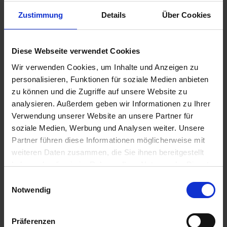
Zustimmung
Details
Über Cookies
€25.75
Diese Webseite verwendet Cookies
Prices incl. VAT,
plus shipping costs
Wir verwenden Cookies, um Inhalte und Anzeigen zu
Ready to ship today, Delivery time appr. 2-4 workdays within
personalisieren, Funktionen für soziale Medien anbieten
Germany
zu können und die Zugriffe auf unsere Website zu
Add to
shopping cart
analysieren. Außerdem geben wir Informationen zu Ihrer
Verwendung unserer Website an unsere Partner für
Remember
Comment
soziale Medien, Werbung und Analysen weiter. Unsere
Partner führen diese Informationen möglicherweise mit
part no.:
1611363
weiteren Daten zusammen, die Sie ihnen bereitgestellt
haben oder die sie im Rahmen Ihrer Nutzung der Dienste
Description
gesammelt haben. Sie geben Einwilligung zu unseren
Einwilligungsauswahl
Cookies, wenn Sie unsere Webseite weiterhin nutzen.
Blue-purple. Left side. High quality replacement sticker. No
Notwendig
longer available from BMW....
more
Präferenzen
Evaluations
0