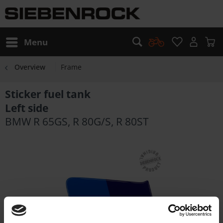
Menu
Overview
Frame
Sticker fuel tank
Left side
BMW R 65GS, R 80G/S, R 80ST