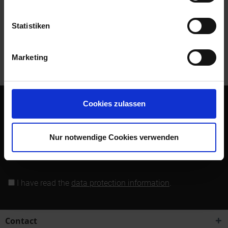
Read, write and discuss reviews...
more
Statistiken
Customers also bought
Marketing
Customers also viewed
Cookies zulassen
Subscribe to the free newsletter and ensure that you will no
longer miss any offers or news of Siebenrock.
Nur notwendige Cookies verwenden
Subscribe to newsletter
I have read the
data protection information
.
Contact