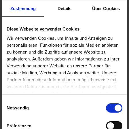
Zustimmung
Details
Über Cookies
€25.75
Diese Webseite verwendet Cookies
Prices incl. VAT,
plus shipping costs
Wir verwenden Cookies, um Inhalte und Anzeigen zu
Ready to ship today, Delivery time appr. 2-4 workdays within
personalisieren, Funktionen für soziale Medien anbieten
Germany
zu können und die Zugriffe auf unsere Website zu
Add to
shopping cart
analysieren. Außerdem geben wir Informationen zu Ihrer
Verwendung unserer Website an unsere Partner für
Remember
Comment
soziale Medien, Werbung und Analysen weiter. Unsere
Partner führen diese Informationen möglicherweise mit
part no.:
1611364
weiteren Daten zusammen, die Sie ihnen bereitgestellt
haben oder die sie im Rahmen Ihrer Nutzung der Dienste
Description
gesammelt haben. Sie geben Einwilligung zu unseren
Einwilligungsauswahl
Cookies, wenn Sie unsere Webseite weiterhin nutzen.
Blue-purple. Rght side. High quality replacement sticker. No
Notwendig
longer available from BMW....
more
Präferenzen
Evaluations
0