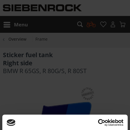
Menu
Overview
Frame
Sticker fuel tank
Right side
BMW R 65GS, R 80G/S, R 80ST