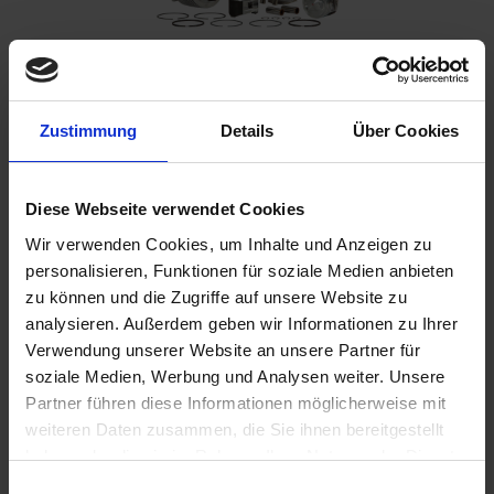
Zustimmung
Details
Über Cookies
€1,239.00
Prices incl. VAT,
plus shipping costs
Ready to ship today, Delivery time appr. 2-4 workdays within
Diese Webseite verwendet Cookies
Germany
Wir verwenden Cookies, um Inhalte und Anzeigen zu
personalisieren, Funktionen für soziale Medien anbieten
Add to
shopping cart
zu können und die Zugriffe auf unsere Website zu
Remember
Comment
analysieren. Außerdem geben wir Informationen zu Ihrer
Verwendung unserer Website an unsere Partner für
part no.:
1100082
soziale Medien, Werbung und Analysen weiter. Unsere
Partner führen diese Informationen möglicherweise mit
weiteren Daten zusammen, die Sie ihnen bereitgestellt
Description
haben oder die sie im Rahmen Ihrer Nutzung der Dienste
Plug & Play kit. The ultimate 1000 cc conversion kit for all
gesammelt haben. Sie geben Einwilligung zu unseren
BMW R 80 models from 9/1980 onwards...
more
Einwilligungsauswahl