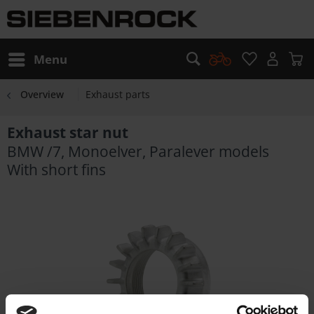
Menu
Overview
Exhaust parts
Exhaust star nut
BMW /7, Monoelver, Paralever models
With short fins