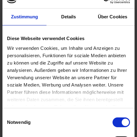
Zustimmung
Details
Über Cookies
€39.95
Prices incl. VAT,
plus shipping costs
Diese Webseite verwendet Cookies
Ready to ship today, Delivery time appr. 2-4 workdays within
Wir verwenden Cookies, um Inhalte und Anzeigen zu
Germany
personalisieren, Funktionen für soziale Medien anbieten
Add to
shopping cart
zu können und die Zugriffe auf unsere Website zu
analysieren. Außerdem geben wir Informationen zu Ihrer
Remember
Comment
Verwendung unserer Website an unsere Partner für
soziale Medien, Werbung und Analysen weiter. Unsere
part no.:
1821721
Partner führen diese Informationen möglicherweise mit
weiteren Daten zusammen, die Sie ihnen bereitgestellt
Description
haben oder die sie im Rahmen Ihrer Nutzung der Dienste
This is a high quality replacement star nut for the exhaust
gesammelt haben. Sie geben Einwilligung zu unseren
Einwilligungsauswahl
headers. Price per piece. TIP...
more
Cookies, wenn Sie unsere Webseite weiterhin nutzen.
Notwendig
Evaluations
0