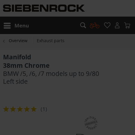
Menu
Overview
Exhaust parts
Manifold
38mm Chrome
BMW /5, /6, /7 models up to 9/80
Left side
(
1
)