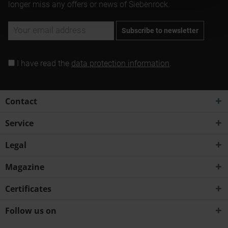
longer miss any offers or news of Siebenrock.
Subscribe to newsletter
I have read the
data protection information
.
Contact
Service
Legal
Magazine
Certificates
Follow us on