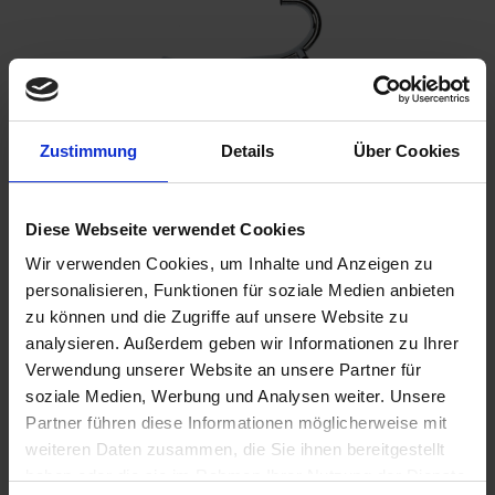
Zustimmung
Details
Über Cookies
Please inform me as soon as the product is
available again.
Diese Webseite verwendet Cookies
Wir verwenden Cookies, um Inhalte und Anzeigen zu
personalisieren, Funktionen für soziale Medien anbieten
zu können und die Zugriffe auf unsere Website zu
I have read the
data protection information
.
analysieren. Außerdem geben wir Informationen zu Ihrer
€189.00
Verwendung unserer Website an unsere Partner für
soziale Medien, Werbung und Analysen weiter. Unsere
Prices incl. VAT,
plus shipping costs
Partner führen diese Informationen möglicherweise mit
weiteren Daten zusammen, die Sie ihnen bereitgestellt
Remember
Comment
haben oder die sie im Rahmen Ihrer Nutzung der Dienste