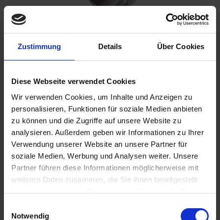
Zustimmung
Details
Über Cookies
€19.95
Prices incl. VAT,
plus shipping costs
Ready to ship today, Delivery time appr. 2-4 workdays within
Diese Webseite verwendet Cookies
Germany
Wir verwenden Cookies, um Inhalte und Anzeigen zu
personalisieren, Funktionen für soziale Medien anbieten
Add to
shopping cart
zu können und die Zugriffe auf unsere Website zu
analysieren. Außerdem geben wir Informationen zu Ihrer
Remember
Comment
Verwendung unserer Website an unsere Partner für
part no.:
1821656
soziale Medien, Werbung und Analysen weiter. Unsere
Partner führen diese Informationen möglicherweise mit
weiteren Daten zusammen, die Sie ihnen bereitgestellt
Description
haben oder die sie im Rahmen Ihrer Nutzung der Dienste
Original BMW part. BMW original part. Gasket between
gesammelt haben. Sie geben Einwilligung zu unseren
Einwilligungsauswahl
Siebenrock Hoske exhaust 40mm and manifold...
more
Cookies, wenn Sie unsere Webseite weiterhin nutzen.
Notwendig