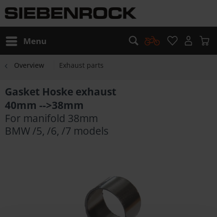
Menu
Overview
Exhaust parts
Gasket Hoske exhaust
40mm -->38mm
For manifold 38mm
BMW /5, /6, /7 models