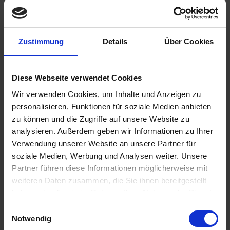
Zustimmung
Details
Über Cookies
Please inform me as soon as the product is
available again.
Diese Webseite verwendet Cookies
Wir verwenden Cookies, um Inhalte und Anzeigen zu
personalisieren, Funktionen für soziale Medien anbieten
zu können und die Zugriffe auf unsere Website zu
I have read the
data protection information
.
analysieren. Außerdem geben wir Informationen zu Ihrer
€186.00
Verwendung unserer Website an unsere Partner für
soziale Medien, Werbung und Analysen weiter. Unsere
Prices incl. VAT,
plus shipping costs
Partner führen diese Informationen möglicherweise mit
Remember
Comment
weiteren Daten zusammen, die Sie ihnen bereitgestellt
haben oder die sie im Rahmen Ihrer Nutzung der Dienste
part no.:
1814189
gesammelt haben. Sie geben Einwilligung zu unseren
Einwilligungsauswahl
Cookies, wenn Sie unsere Webseite weiterhin nutzen.
Notwendig