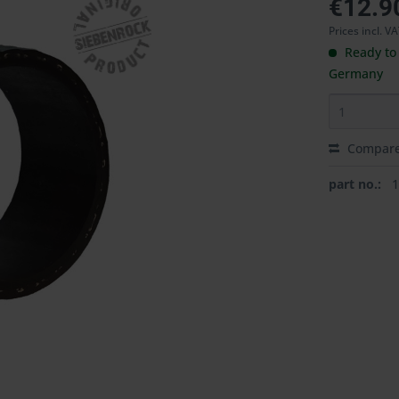
€12.9
Prices incl. V
Ready to 
Germany
Compar
part no.: