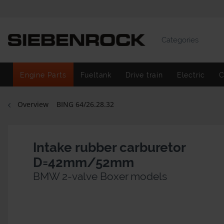
Categories
Engine Parts
Fueltank
Drive train
Electric
C
Overview
BING 64/26.28.32
Intake rubber carburetor
D=42mm/52mm
BMW 2-valve Boxer models