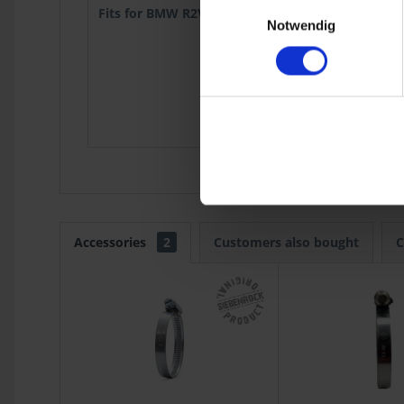
Einwilligungsauswahl
Fits for BMW R2V:
R 75/5
1969
Notwendig
R 75/7
1976
R 45
1978-9
R 65
1978-9
R 65 Mono
1985
R 80G/S
1980
R 80GS
1987
R 80R
1991
Accessories
2
Customers also bought
C