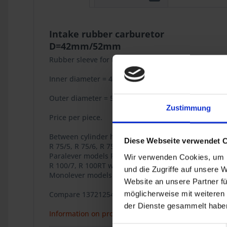
Intake rubber carburetor
D=42mm/52mm
Rubber sleeve for the carburetor in OEM quality. Sh
Inner diameter = 42mm
Outer diameter = 52mm
Zustimmung
Price per piece.
Between cylinder head and carburetor for the BMW
Diese Webseite verwendet 
R 75/5, R 75/6, R 75/7, R 45, R 65, R 65LS, R 65GS, R 
Paralever models R 80GS, R 80 Basic, R 80R,
Wir verwenden Cookies, um I
R 100/7, R 100RT with 38mm carburetor.
und die Zugriffe auf unsere 
Monolever models R 65, R 80, R 80 RT.
Website an unsere Partner fü
möglicherweise mit weiteren
Compare 13721254654 13-72-1-254-654
der Dienste gesammelt haben
Information on product safety