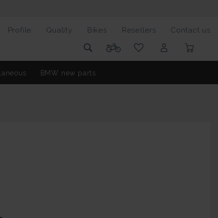
Profile
Quality
Bikes
Resellers
Contact us
laneous
BMW new parts