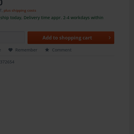
0
AT,
plus shipping costs
ship today, Delivery time appr. 2-4 workdays within
Add to
shopping cart
e
Remember
Comment
1372654