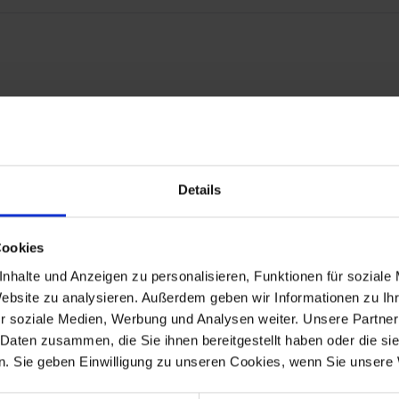
ould not be missing in any carburetor overhaul. Age-related cracks
Details
 2-valve Boxer models
Cookies
80/7, R 80RT, R 80G/S, R 80ST,
nhalte und Anzeigen zu personalisieren, Funktionen für soziale
Website zu analysieren. Außerdem geben wir Informationen zu I
r soziale Medien, Werbung und Analysen weiter. Unsere Partner
 Daten zusammen, die Sie ihnen bereitgestellt haben oder die s
. Sie geben Einwilligung zu unseren Cookies, wenn Sie unsere 