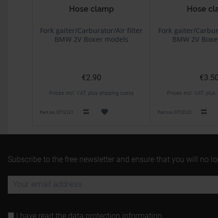
Hose clamp
Hose c
Fork gaiter/Carburator/Air filter
Fork gaiter/Carbura
BMW 2V Boxer models
BMW 2V Boxe
€2.90
€3.5
Prices incl. VAT, plus shipping costs
Prices incl. VAT, plus
Part no. 0712121
Part no. 0712123
Subscribe to the free newsletter and ensure that you will no l
I have read the
data protection information
.