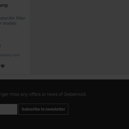
lamp
tor/Air filter
r models
0
 shipping costs
onger miss any offers or news of Siebenrock.
Subscribe to newsletter