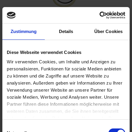
Zustimmung
Details
Über Cookies
Please inform me as soon as the product is
available again.
Diese Webseite verwendet Cookies
Wir verwenden Cookies, um Inhalte und Anzeigen zu
personalisieren, Funktionen für soziale Medien anbieten
I have read the
data protection information
.
zu können und die Zugriffe auf unsere Website zu
€15.75
analysieren. Außerdem geben wir Informationen zu Ihrer
Verwendung unserer Website an unsere Partner für
Prices incl. VAT,
plus shipping costs
soziale Medien, Werbung und Analysen weiter. Unsere
Remember
Comment
Partner führen diese Informationen möglicherweise mit
weiteren Daten zusammen, die Sie ihnen bereitgestellt
part no.:
1211555
haben oder die sie im Rahmen Ihrer Nutzung der Dienste
gesammelt haben. Sie geben Einwilligung zu unseren
Einwilligungsauswahl