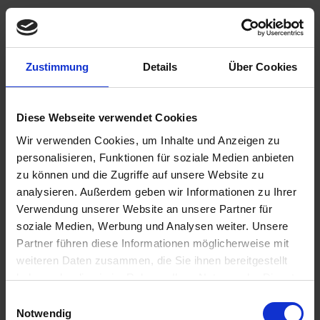
Zustimmung
Details
Über Cookies
Please inform me as soon as the product is
available again.
Diese Webseite verwendet Cookies
Wir verwenden Cookies, um Inhalte und Anzeigen zu
I have read the
data protection information
.
personalisieren, Funktionen für soziale Medien anbieten
€50.95
zu können und die Zugriffe auf unsere Website zu
analysieren. Außerdem geben wir Informationen zu Ihrer
Prices incl. VAT,
plus shipping costs
Verwendung unserer Website an unsere Partner für
soziale Medien, Werbung und Analysen weiter. Unsere
Remember
Comment
Partner führen diese Informationen möglicherweise mit
weiteren Daten zusammen, die Sie ihnen bereitgestellt
part no.:
1100426
haben oder die sie im Rahmen Ihrer Nutzung der Dienste
gesammelt haben. Sie geben Einwilligung zu unseren
Einwilligungsauswahl
Description
Cookies, wenn Sie unsere Webseite weiterhin nutzen.
Notwendig