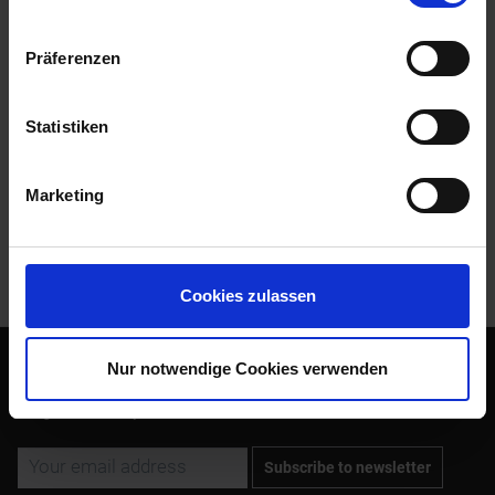
For BMW 2v Boxer up to 9/1975 with Siebenrock Power Kit
1000cc. Complete cylinder gasket set for...
more
Präferenzen
Evaluations
0
Read, write and discuss reviews...
more
Statistiken
Accessories
3
Marketing
Customers also bought
Customers also viewed
Cookies zulassen
Nur notwendige Cookies verwenden
Subscribe to the free newsletter and ensure that you will no
longer miss any offers or news of Siebenrock.
Subscribe to newsletter