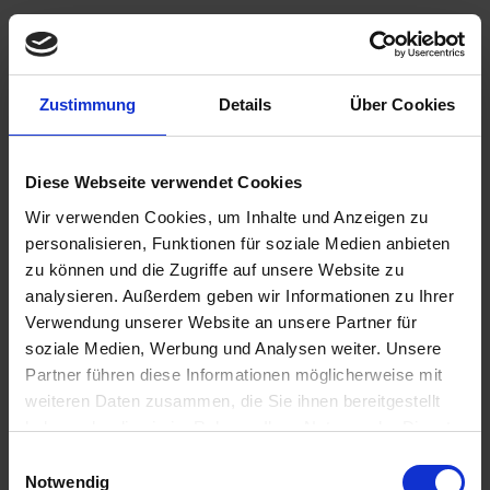
€98.00
Zustimmung
Details
Über Cookies
Prices incl. VAT,
plus shipping costs
Ready to ship today, Delivery time appr. 2-4 workdays within
Germany
Diese Webseite verwendet Cookies
Wir verwenden Cookies, um Inhalte und Anzeigen zu
Add to
shopping cart
personalisieren, Funktionen für soziale Medien anbieten
Remember
Comment
zu können und die Zugriffe auf unsere Website zu
analysieren. Außerdem geben wir Informationen zu Ihrer
part no.:
1133330
Verwendung unserer Website an unsere Partner für
soziale Medien, Werbung und Analysen weiter. Unsere
Partner führen diese Informationen möglicherweise mit
Description
weiteren Daten zusammen, die Sie ihnen bereitgestellt
A great upgrade for any air cooled boxer! This set of 4 valve
haben oder die sie im Rahmen Ihrer Nutzung der Dienste
adjust screws replaces the...
more
gesammelt haben. Sie geben Einwilligung zu unseren
Einwilligungsauswahl
Cookies, wenn Sie unsere Webseite weiterhin nutzen.
Notwendig
Downloads
1