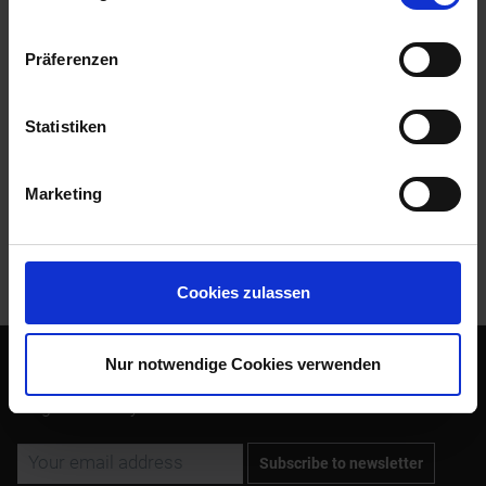
more
Präferenzen
Evaluations
0
Read, write and discuss reviews...
more
Statistiken
Accessories
1
Marketing
Customers also bought
Customers also viewed
Cookies zulassen
Nur notwendige Cookies verwenden
Subscribe to the free newsletter and ensure that you will no
longer miss any offers or news of Siebenrock.
Subscribe to newsletter