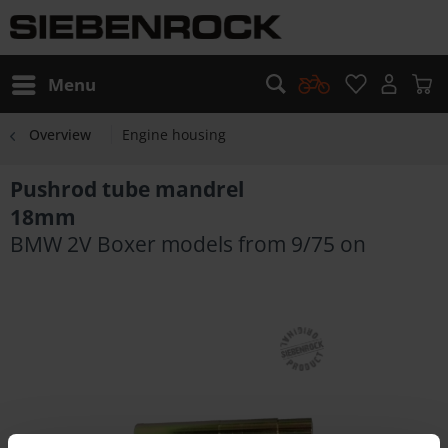
Menu
Overview
Engine housing
Pushrod tube mandrel
18mm
BMW 2V Boxer models from 9/75 on