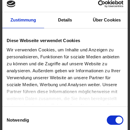
Zustimmung
Details
Über Cookies
€10.90
Diese Webseite verwendet Cookies
Prices incl. VAT,
plus shipping costs
Ready to ship today, Delivery time appr. 2-4 workdays within
Wir verwenden Cookies, um Inhalte und Anzeigen zu
Germany
personalisieren, Funktionen für soziale Medien anbieten
zu können und die Zugriffe auf unsere Website zu
Add to
shopping cart
analysieren. Außerdem geben wir Informationen zu Ihrer
Verwendung unserer Website an unsere Partner für
Remember
Comment
soziale Medien, Werbung und Analysen weiter. Unsere
Partner führen diese Informationen möglicherweise mit
part no.:
1111906
weiteren Daten zusammen, die Sie ihnen bereitgestellt
haben oder die sie im Rahmen Ihrer Nutzung der Dienste
Description
gesammelt haben. Sie geben Einwilligung zu unseren
Einwilligungsauswahl
This is a workshop quality tool used for removing and
Cookies, wenn Sie unsere Webseite weiterhin nutzen.
Notwendig
installing pushrod tubes. It's important to...
more