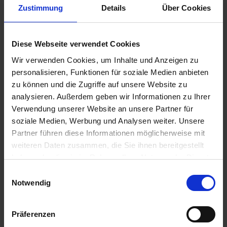
Zustimmung
Details
Über Cookies
€5.70
Prices incl. VAT,
Diese Webseite verwendet Cookies
plus shipping costs
Ready to ship today, Delivery time appr. 2-4 workdays within
Wir verwenden Cookies, um Inhalte und Anzeigen zu
Germany
personalisieren, Funktionen für soziale Medien anbieten
zu können und die Zugriffe auf unsere Website zu
Add to
shopping cart
analysieren. Außerdem geben wir Informationen zu Ihrer
Verwendung unserer Website an unsere Partner für
Remember
Comment
soziale Medien, Werbung und Analysen weiter. Unsere
Partner führen diese Informationen möglicherweise mit
part no.:
2312740
weiteren Daten zusammen, die Sie ihnen bereitgestellt
haben oder die sie im Rahmen Ihrer Nutzung der Dienste
Description
gesammelt haben. Sie geben Einwilligung zu unseren
Einwilligungsauswahl
This is the transmission shifter shaft seal for all BMW 2-
Cookies, wenn Sie unsere Webseite weiterhin nutzen.
Notwendig
valve 5-speed gear boxes from 09/1974...
more
Evaluations
0
Präferenzen
Read, write and discuss reviews...
more