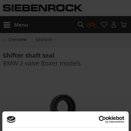
Menu
Overview
Gearbox
Shifter shaft seal
BMW 2-valve Boxer models