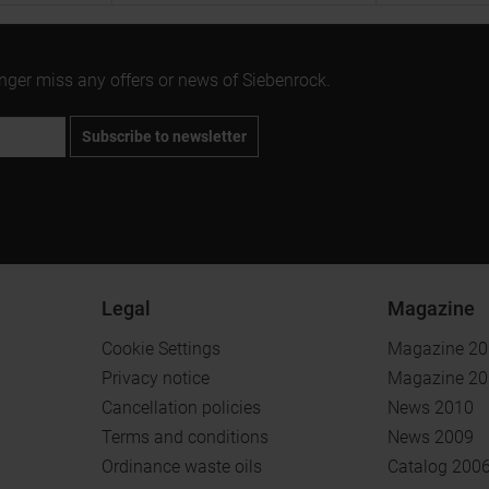
onger miss any offers or news of Siebenrock.
Subscribe to newsletter
Legal
Magazine
Cookie Settings
Magazine 2
Privacy notice
Magazine 2
Cancellation policies
News 2010
Terms and conditions
News 2009
Ordinance waste oils
Catalog 200