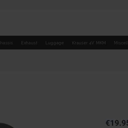
hassis
Exhaust
Luggage
Krauser 4V MKM
Miscel
€19.9