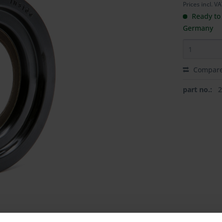
Prices incl. V
Ready to 
Germany
Compar
part no.: