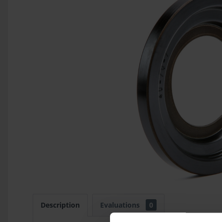
Description
Evaluations
0