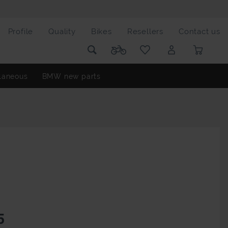
Profile
Quality
Bikes
Resellers
Contact us
laneous
BMW new parts
5