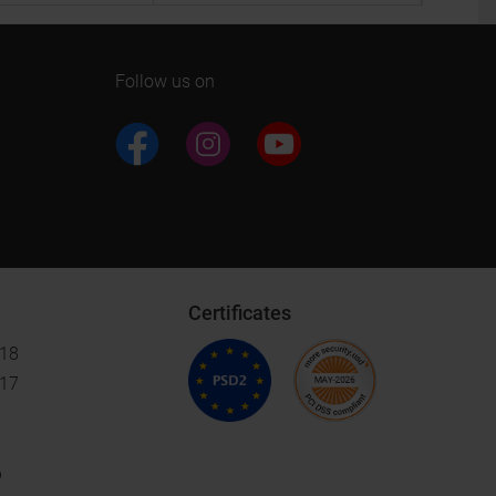
Follow us on
Certificates
018
017
6