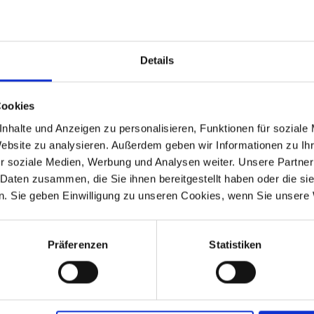
Details
Paralever models.
Cookies
nhalte und Anzeigen zu personalisieren, Funktionen für soziale
R Mystic, R 100R, R 100R Mystic, R 80GS Basic.
Website zu analysieren. Außerdem geben wir Informationen zu I
r soziale Medien, Werbung und Analysen weiter. Unsere Partner
 Daten zusammen, die Sie ihnen bereitgestellt haben oder die s
. Sie geben Einwilligung zu unseren Cookies, wenn Sie unsere 
-1995
R 80GS Basic
1996
-1996
R 80R
1991-1995
-1995
Präferenzen
Statistiken