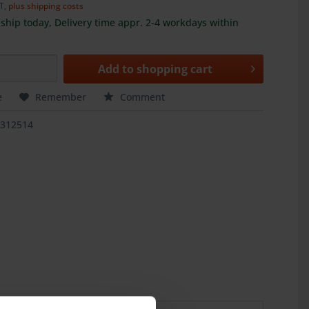
AT,
plus shipping costs
ship today, Delivery time appr. 2-4 workdays within
Add to
shopping cart
e
Remember
Comment
2312514