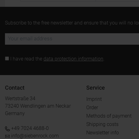
Subscribe to the free newsletter and ensure that you will no l
I have read the
data protection information
.
Contact
Service
Wertstraße 34
Imprint
73240 Wendlingen am Neckar
Order
Germany
Methods of payment
Shipping costs
+49 7024 4688-0
Newsletter info
info@siebenrock.com