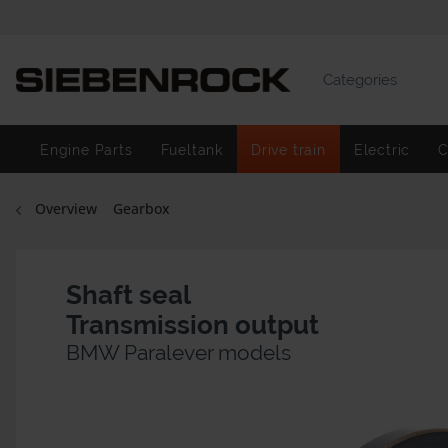
Categories
Engine Parts
Fueltank
Drive train
Electric
C
Overview
Gearbox
Shaft seal
Transmission output
BMW Paralever models