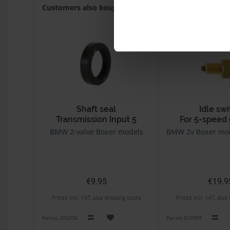
Customers also bought
Customers also viewed
Shaft seal
Idle sw
Transmission Input 5
For 5-speed
speed
BMW 2-valve Boxer models
BMW 2v Boxer mod
€9.95
€19.9
Prices incl. VAT, plus shipping costs
Prices incl. VAT, plus
Part no. 2312726
Part no. 6131097