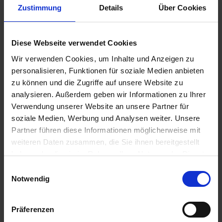
Zustimmung
Details
Über Cookies
€12.95
Prices incl. VAT,
Diese Webseite verwendet Cookies
plus shipping costs
Ready to ship today, Delivery time appr. 2-4 workdays within
Wir verwenden Cookies, um Inhalte und Anzeigen zu
Germany
personalisieren, Funktionen für soziale Medien anbieten
zu können und die Zugriffe auf unsere Website zu
Add to
shopping cart
analysieren. Außerdem geben wir Informationen zu Ihrer
Verwendung unserer Website an unsere Partner für
Remember
Comment
soziale Medien, Werbung und Analysen weiter. Unsere
Partner führen diese Informationen möglicherweise mit
part no.:
6131414
weiteren Daten zusammen, die Sie ihnen bereitgestellt
haben oder die sie im Rahmen Ihrer Nutzung der Dienste
Description
gesammelt haben. Sie geben Einwilligung zu unseren
Einwilligungsauswahl
M12 x 1,5 sealing ring included. Replacement oil pressure
Cookies, wenn Sie unsere Webseite weiterhin nutzen.
Notwendig
switch in original supplier quality....
more
Evaluations
0
Präferenzen
Read, write and discuss reviews...
more