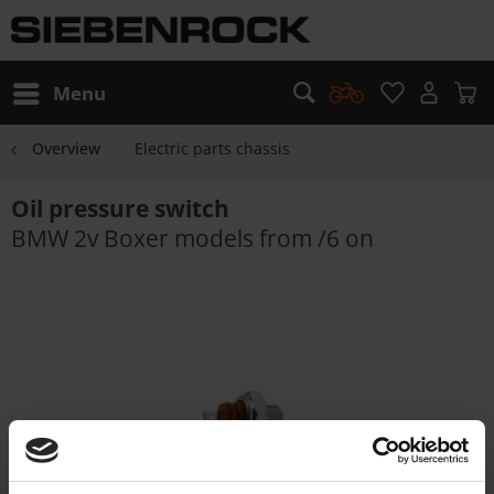
Menu
Overview
Electric parts chassis
Oil pressure switch
BMW 2v Boxer models from /6 on