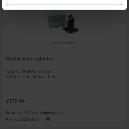
Clutch slave cylinder
Original BMW new part
BMW R 1200 models, R 9t
€175.99
Prices incl. VAT, plus shipping costs
Part no. 21527724542