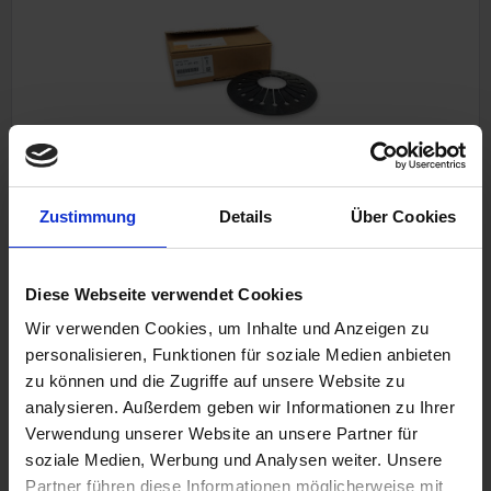
Clutch diaphragm spring
Zustimmung
Details
Über Cookies
Original BMW new part
BMW R 45, R 65
Diese Webseite verwendet Cookies
Wir verwenden Cookies, um Inhalte und Anzeigen zu
personalisieren, Funktionen für soziale Medien anbieten
€89.00
zu können und die Zugriffe auf unsere Website zu
analysieren. Außerdem geben wir Informationen zu Ihrer
Prices incl. VAT, plus shipping costs
Verwendung unserer Website an unsere Partner für
Part no. 21211237573
soziale Medien, Werbung und Analysen weiter. Unsere
Partner führen diese Informationen möglicherweise mit