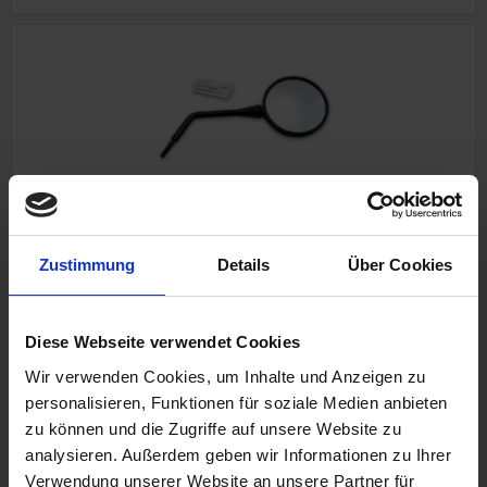
Mirror
Zustimmung
Details
Über Cookies
Right Side. Short
Original BMW New Part
BMW Monolever models
Diese Webseite verwendet Cookies
Wir verwenden Cookies, um Inhalte und Anzeigen zu
personalisieren, Funktionen für soziale Medien anbieten
€74.97
zu können und die Zugriffe auf unsere Website zu
analysieren. Außerdem geben wir Informationen zu Ihrer
Prices incl. VAT, plus shipping costs
Verwendung unserer Website an unsere Partner für
Part no. 51161452418