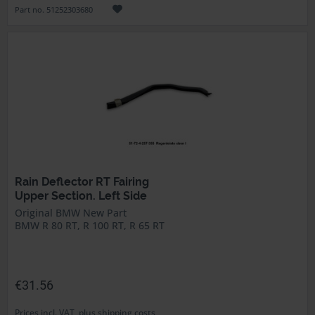
Part no. 51252303680
Rain Deflector RT Fairing
Upper Section. Left Side
Original BMW New Part
BMW R 80 RT, R 100 RT, R 65 RT
€31.56
Prices incl. VAT, plus shipping costs