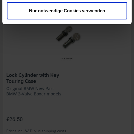
Part no. 51251453148
Nur notwendige Cookies verwenden
Lock Cylinder with Key
Touring Case
Original BMW New Part
BMW 2-Valve Boxer models
€26.50
Prices incl. VAT, plus shipping costs