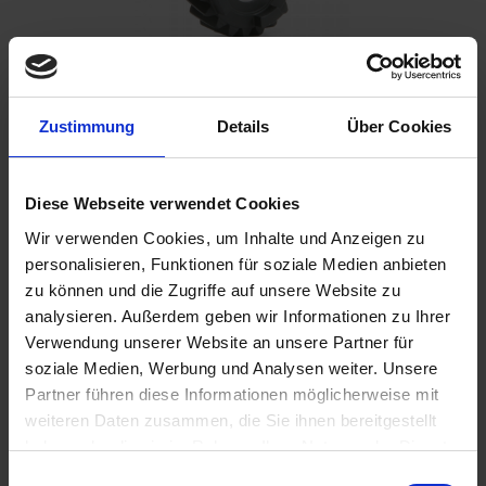
Zustimmung
Details
Über Cookies
Please inform me as soon as the product is
available again.
Diese Webseite verwendet Cookies
Wir verwenden Cookies, um Inhalte und Anzeigen zu
personalisieren, Funktionen für soziale Medien anbieten
I have read the
data protection information
.
zu können und die Zugriffe auf unsere Website zu
€139.00
analysieren. Außerdem geben wir Informationen zu Ihrer
Verwendung unserer Website an unsere Partner für
Prices incl. VAT,
plus shipping costs
soziale Medien, Werbung und Analysen weiter. Unsere
Partner führen diese Informationen möglicherweise mit
Remember
Comment
weiteren Daten zusammen, die Sie ihnen bereitgestellt
haben oder die sie im Rahmen Ihrer Nutzung der Dienste
part no.:
2322993
gesammelt haben. Sie geben Einwilligung zu unseren
Einwilligungsauswahl