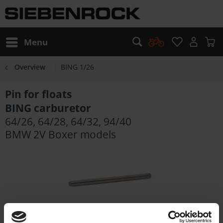
Menu
Overview
BING 1/26
Pin for floats
BING carburetor
64/26, 64/28, 64/32, 94/40
BMW 2V Boxer models