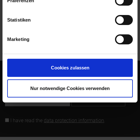
Präferenzen
Evaluations
0
Read, write and discuss reviews...
more
Statistiken
Customers also bought
Marketing
Customers also viewed
Cookies zulassen
Subscribe to the free newsletter and ensure that you will no
longer miss any offers or news of Siebenrock.
Nur notwendige Cookies verwenden
Subscribe to newsletter
I have read the
data protection information
.