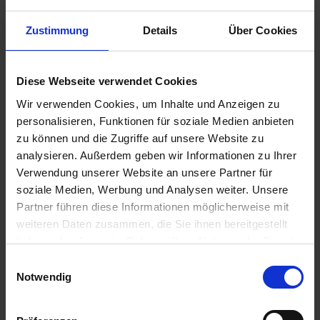
Zustimmung
Details
Über Cookies
€2.50
Diese Webseite verwendet Cookies
Prices incl. VAT,
plus shipping costs
Wir verwenden Cookies, um Inhalte und Anzeigen zu
Ready to ship today, Delivery time appr. 2-4 workdays within
personalisieren, Funktionen für soziale Medien anbieten
Germany
zu können und die Zugriffe auf unsere Website zu
analysieren. Außerdem geben wir Informationen zu Ihrer
Add to
shopping cart
Verwendung unserer Website an unsere Partner für
soziale Medien, Werbung und Analysen weiter. Unsere
Remember
Comment
Partner führen diese Informationen möglicherweise mit
weiteren Daten zusammen, die Sie ihnen bereitgestellt
part no.:
1311768
haben oder die sie im Rahmen Ihrer Nutzung der Dienste
gesammelt haben. Sie geben Einwilligung zu unseren
Einwilligungsauswahl
Description
Cookies, wenn Sie unsere Webseite weiterhin nutzen.
Notwendig
Original Bing spare part. Retaining pin - pin - fuse for float
on Bing constant pressure...
more