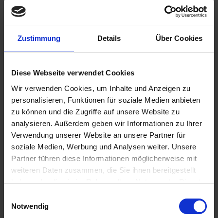
Zustimmung
Details
Über Cookies
€29.25
Diese Webseite verwendet Cookies
Prices incl. VAT,
plus shipping costs
Wir verwenden Cookies, um Inhalte und Anzeigen zu
Ready to ship today, Delivery time appr. 2-4 workdays within
personalisieren, Funktionen für soziale Medien anbieten
Germany
zu können und die Zugriffe auf unsere Website zu
Add to
shopping cart
analysieren. Außerdem geben wir Informationen zu Ihrer
Verwendung unserer Website an unsere Partner für
Remember
Comment
soziale Medien, Werbung und Analysen weiter. Unsere
Partner führen diese Informationen möglicherweise mit
part no.:
1134091
weiteren Daten zusammen, die Sie ihnen bereitgestellt
haben oder die sie im Rahmen Ihrer Nutzung der Dienste
Description
gesammelt haben. Sie geben Einwilligung zu unseren
Einwilligungsauswahl
Does the oil consumption increase with increasing mileage?
Cookies, wenn Sie unsere Webseite weiterhin nutzen.
Notwendig
Do you notice a loss of power or...
more