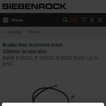
Menu
Overview
Brakes
Brake line stainless steel
320mm brake disc
BMW R 80GS, R 100GS, R 80GS Basic up to
9/90