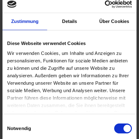
Zustimmung
Details
Über Cookies
€59.80
Diese Webseite verwendet Cookies
Prices incl. VAT,
plus shipping costs
Ready to ship today, Delivery time appr. 2-4 workdays within
Wir verwenden Cookies, um Inhalte und Anzeigen zu
Germany
personalisieren, Funktionen für soziale Medien anbieten
zu können und die Zugriffe auf unsere Website zu
Add to
shopping cart
analysieren. Außerdem geben wir Informationen zu Ihrer
Verwendung unserer Website an unsere Partner für
Remember
Comment
soziale Medien, Werbung und Analysen weiter. Unsere
Partner führen diese Informationen möglicherweise mit
part no.:
3432687S
weiteren Daten zusammen, die Sie ihnen bereitgestellt
haben oder die sie im Rahmen Ihrer Nutzung der Dienste
Description
gesammelt haben. Sie geben Einwilligung zu unseren
Einwilligungsauswahl
Brake line stainless steel black coated. The facts: Steel
Cookies, wenn Sie unsere Webseite weiterhin nutzen.
Notwendig
braided brake hoses with ABE (General...
more