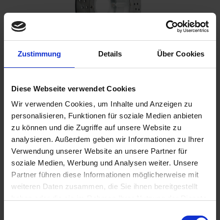
Zustimmung
Details
Über Cookies
€219.00
Diese Webseite verwendet Cookies
Prices incl. VAT,
plus shipping costs
Wir verwenden Cookies, um Inhalte und Anzeigen zu
Ready to ship today, Delivery time appr. 2-4 workdays within
personalisieren, Funktionen für soziale Medien anbieten
Germany
zu können und die Zugriffe auf unsere Website zu
Add to
shopping cart
analysieren. Außerdem geben wir Informationen zu Ihrer
Verwendung unserer Website an unsere Partner für
Remember
Comment
soziale Medien, Werbung und Analysen weiter. Unsere
Partner führen diese Informationen möglicherweise mit
part no.:
3411005
weiteren Daten zusammen, die Sie ihnen bereitgestellt
haben oder die sie im Rahmen Ihrer Nutzung der Dienste
Description
gesammelt haben. Sie geben Einwilligung zu unseren
Einwilligungsauswahl