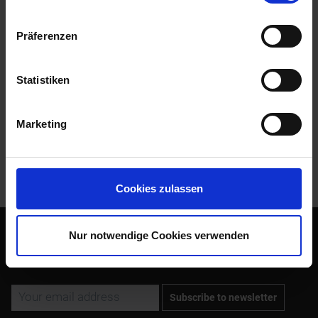
available from BMW as an individual...
more
Präferenzen
Evaluations
0
Read, write and discuss reviews...
more
Statistiken
Accessories
5
Marketing
Customers also bought
Customers also viewed
Cookies zulassen
Nur notwendige Cookies verwenden
Subscribe to the free newsletter and ensure that you will no
longer miss any offers or news of Siebenrock.
Subscribe to newsletter