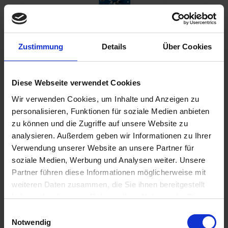
Zustimmung
Details
Über Cookies
€129.00
Diese Webseite verwendet Cookies
Prices incl. VAT,
plus shipping costs
Wir verwenden Cookies, um Inhalte und Anzeigen zu
Ready to ship today, Delivery time appr. 2-4 workdays within
personalisieren, Funktionen für soziale Medien anbieten
Germany
zu können und die Zugriffe auf unsere Website zu
analysieren. Außerdem geben wir Informationen zu Ihrer
Add to
shopping cart
Verwendung unserer Website an unsere Partner für
soziale Medien, Werbung und Analysen weiter. Unsere
Remember
Comment
Partner führen diese Informationen möglicherweise mit
weiteren Daten zusammen, die Sie ihnen bereitgestellt
part no.:
6221050L
haben oder die sie im Rahmen Ihrer Nutzung der Dienste
gesammelt haben. Sie geben Einwilligung zu unseren
Einwilligungsauswahl
Description
Cookies, wenn Sie unsere Webseite weiterhin nutzen.
Notwendig
LED technology from Katdash. This is a part that was never