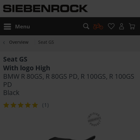
Menu
Overview
Seat GS
Seat GS
With logo High
BMW R 80GS, R 80GS PD, R 100GS, R 100GS
PD
Black
(
1
)