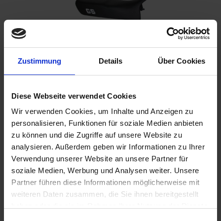
Zustimmung
Details
Über Cookies
Please inform me as soon as the product is
available again.
Diese Webseite verwendet Cookies
Wir verwenden Cookies, um Inhalte und Anzeigen zu
personalisieren, Funktionen für soziale Medien anbieten
I have read the
data protection information
.
zu können und die Zugriffe auf unsere Website zu
analysieren. Außerdem geben wir Informationen zu Ihrer
€398.00
Verwendung unserer Website an unsere Partner für
Prices incl. VAT,
plus shipping costs
soziale Medien, Werbung und Analysen weiter. Unsere
Partner führen diese Informationen möglicherweise mit
Remember
Comment
weiteren Daten zusammen, die Sie ihnen bereitgestellt
haben oder die sie im Rahmen Ihrer Nutzung der Dienste
part no.:
5255201X
gesammelt haben. Sie geben Einwilligung zu unseren