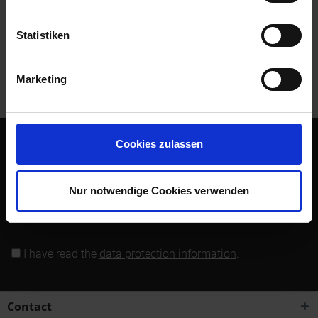
Read, write and discuss reviews...
more
Statistiken
Customers also bought
Marketing
Customers also viewed
Cookies zulassen
Subscribe to the free newsletter and ensure that you will no
longer miss any offers or news of Siebenrock.
Nur notwendige Cookies verwenden
Subscribe to newsletter
I have read the
data protection information
.
Contact