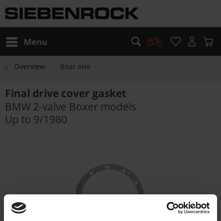
Menu
Overview
Rear axle
Final drive cover gasket
BMW 2-valve Boxer models
Up to 9/1980