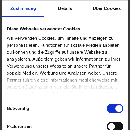
Zustimmung
Details
Über Cookies
€7.95
Diese Webseite verwendet Cookies
Prices incl. VAT,
plus shipping costs
Wir verwenden Cookies, um Inhalte und Anzeigen zu
Ready to ship today, Delivery time appr. 2-4 workdays within
personalisieren, Funktionen für soziale Medien anbieten
Germany
zu können und die Zugriffe auf unsere Website zu
Add to
shopping cart
analysieren. Außerdem geben wir Informationen zu Ihrer
Verwendung unserer Website an unsere Partner für
Remember
Comment
soziale Medien, Werbung und Analysen weiter. Unsere
Partner führen diese Informationen möglicherweise mit
part no.:
3311096
weiteren Daten zusammen, die Sie ihnen bereitgestellt
haben oder die sie im Rahmen Ihrer Nutzung der Dienste
Description
gesammelt haben. Sie geben Einwilligung zu unseren
Einwilligungsauswahl
Cookies, wenn Sie unsere Webseite weiterhin nutzen.
Paper gasket for the final drive housing in best quality.
Notwendig
Price per piece. For the classic BMW...
more
Präferenzen
Evaluations
0