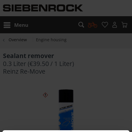
Menu
Overview
Engine housing
Sealant remover
0.3 Liter (€39.50 / 1 Liter)
Reinz Re-Move