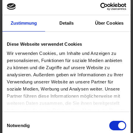
€11.85
Zustimmung
Details
Über Cookies
Content:
0.3 Liter (€39.50 * / 1 Liter)
Prices incl. VAT,
plus shipping costs
Diese Webseite verwendet Cookies
Ready to ship today, Delivery time appr. 2-4 workdays within
Germany
Wir verwenden Cookies, um Inhalte und Anzeigen zu
personalisieren, Funktionen für soziale Medien anbieten
Add to
shopping cart
zu können und die Zugriffe auf unsere Website zu
analysieren. Außerdem geben wir Informationen zu Ihrer
Remember
Comment
Verwendung unserer Website an unsere Partner für
soziale Medien, Werbung und Analysen weiter. Unsere
part no.:
8122117
Partner führen diese Informationen möglicherweise mit
weiteren Daten zusammen, die Sie ihnen bereitgestellt
Description
haben oder die sie im Rahmen Ihrer Nutzung der Dienste
Highly effective sealant remover with low consumption.
gesammelt haben. Sie geben Einwilligung zu unseren
Einwilligungsauswahl
When sprayed on, a dense, firmly adhering...
more
Cookies, wenn Sie unsere Webseite weiterhin nutzen.
Notwendig