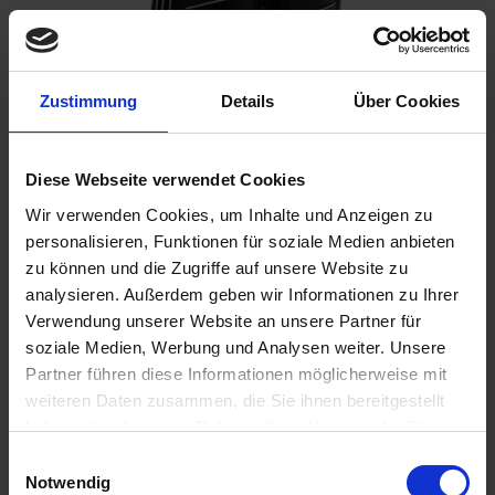
Zustimmung
Details
Über Cookies
€109.00
Diese Webseite verwendet Cookies
Prices incl. VAT,
plus shipping costs
Wir verwenden Cookies, um Inhalte und Anzeigen zu
Ready to ship today, Delivery time appr. 2-4 workdays within
personalisieren, Funktionen für soziale Medien anbieten
Germany
zu können und die Zugriffe auf unsere Website zu
analysieren. Außerdem geben wir Informationen zu Ihrer
Add to
shopping cart
Verwendung unserer Website an unsere Partner für
soziale Medien, Werbung und Analysen weiter. Unsere
Remember
Comment
Partner führen diese Informationen möglicherweise mit
weiteren Daten zusammen, die Sie ihnen bereitgestellt
part no.:
1112375
haben oder die sie im Rahmen Ihrer Nutzung der Dienste
gesammelt haben. Sie geben Einwilligung zu unseren
Einwilligungsauswahl
Description
Cookies, wenn Sie unsere Webseite weiterhin nutzen.
Notwendig
The classic round valve cover was the first original