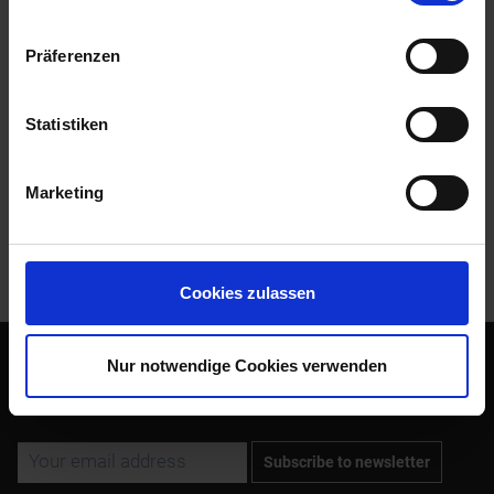
Siebenrock product in 1992. The improvement...
more
Präferenzen
Evaluations
0
Read, write and discuss reviews...
more
Statistiken
Accessories
1
Marketing
Customers also bought
Customers also viewed
Cookies zulassen
Nur notwendige Cookies verwenden
Subscribe to the free newsletter and ensure that you will no
longer miss any offers or news of Siebenrock.
Subscribe to newsletter