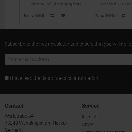
Prices incl. VAT, plus shipping costs
Prices incl. VAT, plus
Part no. 4662635
Part no. 4661638
Subscribe to the free newsletter and ensure that you will no l
I have read the
data protection information
.
Contact
Service
Wertstraße 34
Imprint
73240 Wendlingen am Neckar
Order
Germany