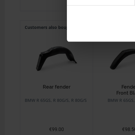
Customers also bought
Customers also viewed
Rear fender
Fende
Front B
BMW R 65GS, R 80G/S, R 80G/S PD, 80ST
BMW R 65GS,
€99.00
€98.5