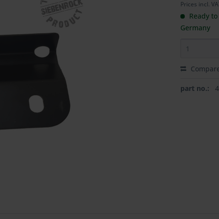
Prices incl. V
Ready to 
Germany
Compar
part no.: