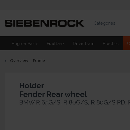
Categories
Engine Parts
Fueltank
Drive train
Electric
C
Overview
Frame
Holder
Fender Rear wheel
BMW R 65G/S, R 80G/S, R 80G/S PD, 