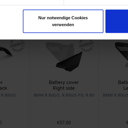
Nur notwendige Cookies
verwenden
r
Battery cover
Batt
lack
Right side
Le
 R 80G/S
BMW R 80G/S, R 80G/S PD, R 80ST, R 65GS
BMW R 80G/S
0
€57.00