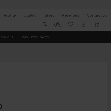
Profile
Quality
Bikes
Resellers
Contact us
laneous
BMW new parts
0