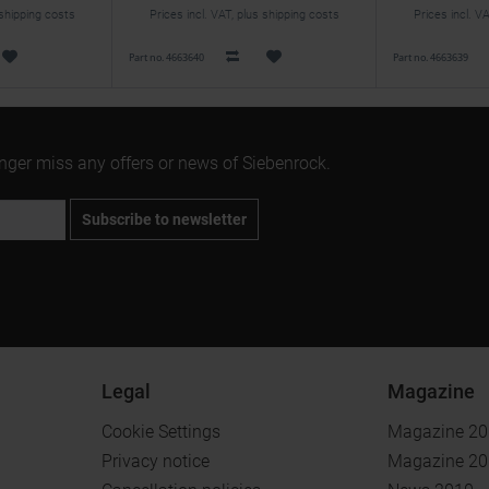
 shipping costs
Prices incl. VAT, plus shipping costs
Prices incl. V
Part no. 4663640
Part no. 4663639
onger miss any offers or news of Siebenrock.
Subscribe to newsletter
Legal
Magazine
Cookie Settings
Magazine 2
Privacy notice
Magazine 2