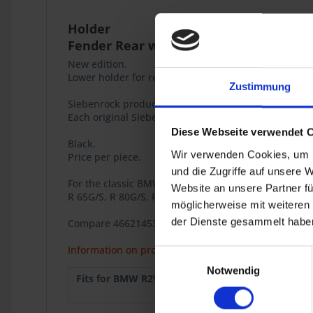
Holder
Fender Rear wheel
New edition.
Lower holder for rear fender.
Zustimmung
Siebenrock product
Each original Siebenrock product bears this seal tha
Diese Webseite verwendet 
Black.
Wir verwenden Cookies, um I
Price per piece.
und die Zugriffe auf unsere 
For the classic BMW R 2V Boxer models
Website an unsere Partner fü
R 65G/S, R 80G/S, R 80G/S PD and R 80ST.
möglicherweise mit weiteren
der Dienste gesammelt haben
Compare 46621453698E, 46 62 1 453 698E
Information on product safety
Einwilligungsauswahl
Notwendig
Fits for BMW R2V:
R 65GS
1987
R 80ST
1982