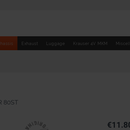
hassis
Exhaust
Luggage
Krauser 4V MKM
Miscel
R 80ST
€11.8