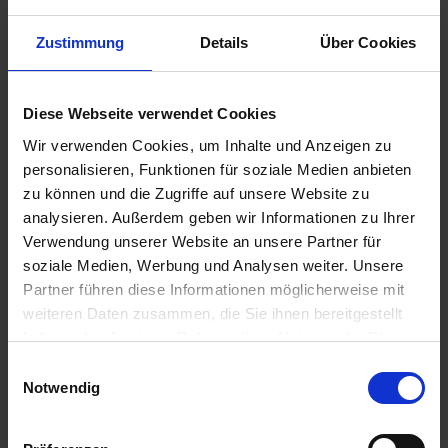
Zustimmung
Details
Über Cookies
€9.50
Diese Webseite verwendet Cookies
Prices incl. VAT,
plus shipping costs
Wir verwenden Cookies, um Inhalte und Anzeigen zu
Ready to ship today, Delivery time appr. 2-4 workdays within
personalisieren, Funktionen für soziale Medien anbieten
Germany
zu können und die Zugriffe auf unsere Website zu
analysieren. Außerdem geben wir Informationen zu Ihrer
Add to
shopping cart
Verwendung unserer Website an unsere Partner für
soziale Medien, Werbung und Analysen weiter. Unsere
Remember
Comment
Partner führen diese Informationen möglicherweise mit
weiteren Daten zusammen, die Sie ihnen bereitgestellt
part no.:
5114923
haben oder die sie im Rahmen Ihrer Nutzung der Dienste
gesammelt haben. Sie geben Einwilligung zu unseren
Einwilligungsauswahl
Description
Cookies, wenn Sie unsere Webseite weiterhin nutzen.
Notwendig
Black.Left side. Siebenrock product Each original
Siebenrock product bears this seal that...
more