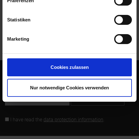
Präferenzen
Evaluations
0
Read, write and discuss reviews...
more
Statistiken
Customers also bought
Marketing
Customers also viewed
Cookies zulassen
Subscribe to the free newsletter and ensure that you will no
longer miss any offers or news of Siebenrock.
Nur notwendige Cookies verwenden
Subscribe to newsletter
I have read the
data protection information
.