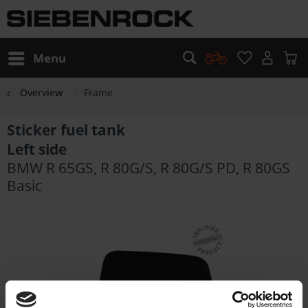
Menu
Overview
Frame
Sticker fuel tank
Left side
BMW R 65GS, R 80G/S, R 80G/S PD, R 80GS
Basic