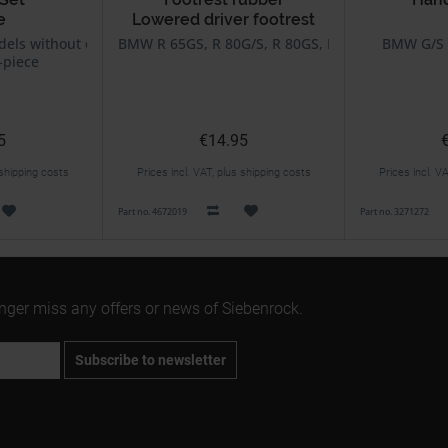
e
Lowered driver footrest
ls without oilcooler
BMW R 65GS, R 80G/S, R 80GS, R 100GS, R 100 Ba
BMW G/S 
-piece
5
€14.95
 shipping costs
Prices incl. VAT, plus shipping costs
Prices incl. V
Part no. 4672019
Part no. 3271272
onger miss any offers or news of Siebenrock.
Subscribe to newsletter