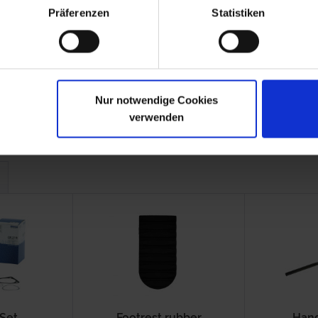
.1980
R 100
9.1980-1984
Präferenzen
Statistiken
.1980
R 45
9.1980-1985
.1980
R 65
9.1980-1985
-1993
R 80 Mono
1984-1995
-
R 65GS
1987-1992
-1987
R 80ST
1982-1984
Nur notwendige Cookies
verwenden
 Set
Footrest rubber
Hand