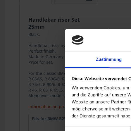
Handlebar riser Set
25mm
Black.
Handlebar riser by 25mm for better handling and m
Perfect finish.
Made in Germany.
Zustimmung
Price for set.
For the classic BMW 2-valve Boxer models
R 65GS, R 80G/S, R 80ST.
Diese Webseite verwendet 
R 75/6, R 90/6, R 60/7, R 75/7, R 80/7, R 80, R 100/7, 
Wir verwenden Cookies, um I
R 45, R 65, R 65LS.
und die Zugriffe auf unsere 
Monolever models R 65, R 80.
Website an unsere Partner fü
Information on product safety
möglicherweise mit weiteren
der Dienste gesammelt haben
Fits for BMW R2V:
R 75/6
1973
R 60/7
1976
R 80
1977-9
Einwilligungsauswahl