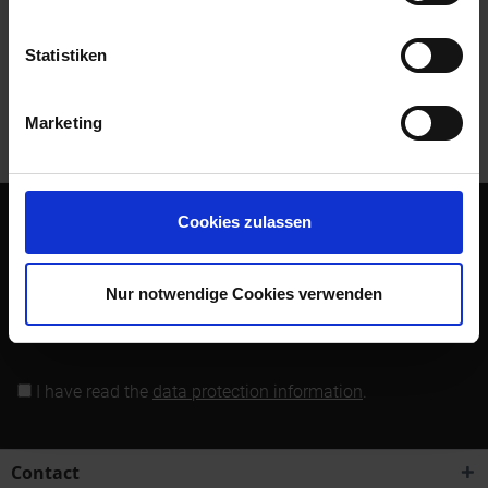
Read, write and discuss reviews...
more
Statistiken
Customers also bought
Marketing
Customers also viewed
Cookies zulassen
Subscribe to the free newsletter and ensure that you will no
longer miss any offers or news of Siebenrock.
Nur notwendige Cookies verwenden
Subscribe to newsletter
I have read the
data protection information
.
Contact