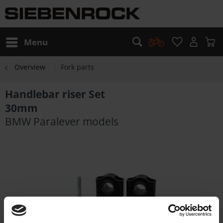
Menu
Overview
Fork parts
Handlebar riser Set
30mm
BMW Paralever models