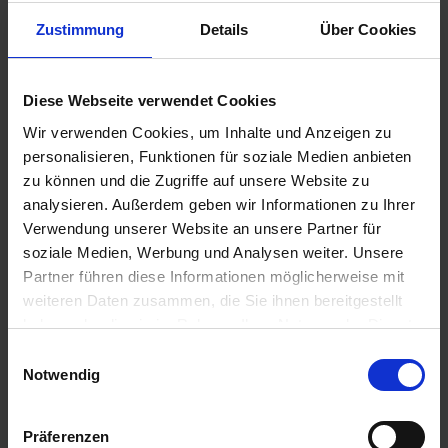
Zustimmung
Details
Über Cookies
€79.00
Diese Webseite verwendet Cookies
Prices incl. VAT,
plus shipping costs
Wir verwenden Cookies, um Inhalte und Anzeigen zu
Ready to ship today, Delivery time appr. 2-4 workdays within
personalisieren, Funktionen für soziale Medien anbieten
Germany
zu können und die Zugriffe auf unsere Website zu
Add to
shopping cart
analysieren. Außerdem geben wir Informationen zu Ihrer
Verwendung unserer Website an unsere Partner für
Remember
Comment
soziale Medien, Werbung und Analysen weiter. Unsere
Partner führen diese Informationen möglicherweise mit
part no.:
3271999
weiteren Daten zusammen, die Sie ihnen bereitgestellt
haben oder die sie im Rahmen Ihrer Nutzung der Dienste
Description
gesammelt haben. Sie geben Einwilligung zu unseren
Einwilligungsauswahl
Cookies, wenn Sie unsere Webseite weiterhin nutzen.
A barely-visible conversion with a resounding effect! 30mm
Notwendig
raise, better handling. more direct...
more
Präferenzen
Evaluations
0