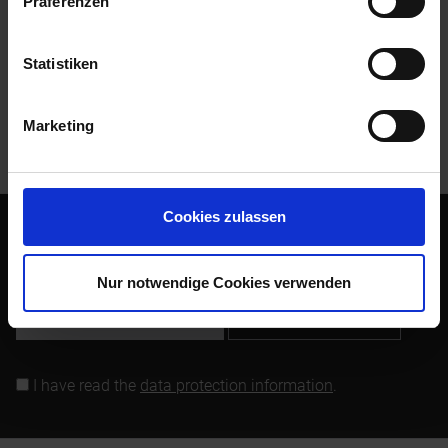
Präferenzen
Evaluations
0
Read, write and discuss reviews...
more
Statistiken
Customers also bought
Marketing
Customers also viewed
Cookies zulassen
Subscribe to the free newsletter and ensure that you will no
longer miss any offers or news of Siebenrock.
Nur notwendige Cookies verwenden
Subscribe to newsletter
I have read the
data protection information
.