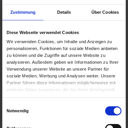
Zustimmung
Details
Über Cookies
€88.50
Diese Webseite verwendet Cookies
Prices incl. VAT,
plus shipping costs
Wir verwenden Cookies, um Inhalte und Anzeigen zu
Ready to ship today, Delivery time appr. 2-4 workdays within
personalisieren, Funktionen für soziale Medien anbieten
Germany
zu können und die Zugriffe auf unsere Website zu
analysieren. Außerdem geben wir Informationen zu Ihrer
Add to
shopping cart
Verwendung unserer Website an unsere Partner für
soziale Medien, Werbung und Analysen weiter. Unsere
Remember
Comment
Partner führen diese Informationen möglicherweise mit
weiteren Daten zusammen, die Sie ihnen bereitgestellt
part no.:
3271926R
haben oder die sie im Rahmen Ihrer Nutzung der Dienste
gesammelt haben. Sie geben Einwilligung zu unseren
Einwilligungsauswahl
Description
Cookies, wenn Sie unsere Webseite weiterhin nutzen.
Notwendig
A barely-visible conversion with a resounding effect! 30mm
raise and 21mm offset to the driver...
more