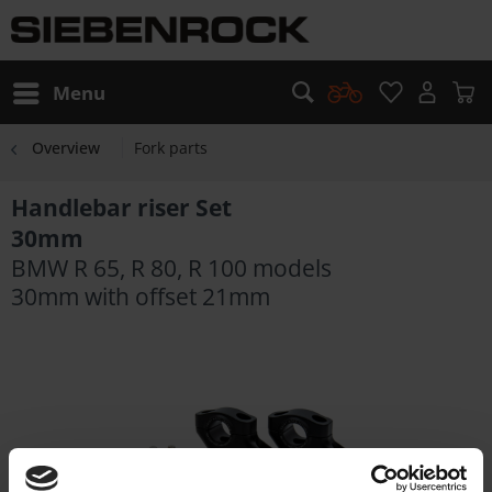
Menu
Overview
Fork parts
Handlebar riser Set
30mm
BMW R 65, R 80, R 100 models
30mm with offset 21mm