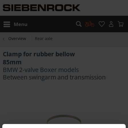
Menu
Overview
Rear axle
Clamp for rubber bellow
85mm
BMW 2-valve Boxer models
Between swingarm and transmission