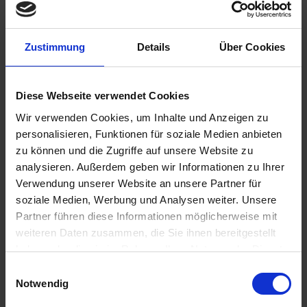
Zustimmung
Details
Über Cookies
€13.75
Diese Webseite verwendet Cookies
Prices incl. VAT,
plus shipping costs
Ready to ship today, Delivery time appr. 2-4 workdays within
Wir verwenden Cookies, um Inhalte und Anzeigen zu
Germany
personalisieren, Funktionen für soziale Medien anbieten
zu können und die Zugriffe auf unsere Website zu
Add to
shopping cart
analysieren. Außerdem geben wir Informationen zu Ihrer
Verwendung unserer Website an unsere Partner für
Remember
Comment
soziale Medien, Werbung und Analysen weiter. Unsere
Partner führen diese Informationen möglicherweise mit
part no.:
3317197
weiteren Daten zusammen, die Sie ihnen bereitgestellt
haben oder die sie im Rahmen Ihrer Nutzung der Dienste
Description
gesammelt haben. Sie geben Einwilligung zu unseren
Einwilligungsauswahl
Original BMW part. Tension band for rubber bellows BMW R
Cookies, wenn Sie unsere Webseite weiterhin nutzen.
Notwendig
2V swing arm. D = 85mm Tension band,...
more