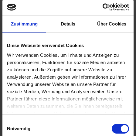
Zustimmung
Details
Über Cookies
€59.00
Diese Webseite verwendet Cookies
Prices incl. VAT,
plus shipping costs
Wir verwenden Cookies, um Inhalte und Anzeigen zu
Ready to ship today, Delivery time appr. 2-4 workdays within
personalisieren, Funktionen für soziale Medien anbieten
Germany
zu können und die Zugriffe auf unsere Website zu
Add to
shopping cart
analysieren. Außerdem geben wir Informationen zu Ihrer
Verwendung unserer Website an unsere Partner für
Remember
Comment
soziale Medien, Werbung und Analysen weiter. Unsere
Partner führen diese Informationen möglicherweise mit
part no.:
1134285
weiteren Daten zusammen, die Sie ihnen bereitgestellt
haben oder die sie im Rahmen Ihrer Nutzung der Dienste
Description
gesammelt haben. Sie geben Einwilligung zu unseren
Einwilligungsauswahl
Does the oil consumption increase with increasing mileage?
Cookies, wenn Sie unsere Webseite weiterhin nutzen.
Notwendig
Do you notice a loss of power or...
more