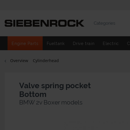
Categories
Engine Parts
Fueltank
Drive train
Electric
C
Overview
Cylinderhead
Valve spring pocket
Bottom
BMW 2v Boxer models