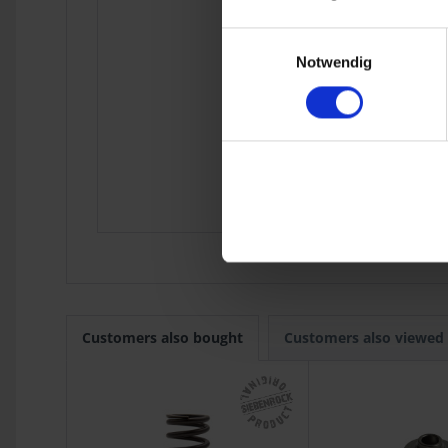
R 90S
1973
R 75/7
1976
Einwilligungsauswahl
R 80
9.1980
Notwendig
R 100
9.1980
R 45
9.1980
R 65
9.1980
R 80 Mono
1984
R 65GS
1987
R 80ST
1982
R 80GS Basic
R 80R
1991
Customers also bought
Customers also viewed