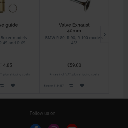
ve guide
Valve Exhaust
40mm
Boxer models
BMW R 80, R 90, R 100 models
BMW R
 R 45 and R 65
45°
€14.85
€59.00
AT, plus shipping costs
Prices incl. VAT, plus shipping costs
Prices 
Part no. 1134837
Part no. 113
Follow us on