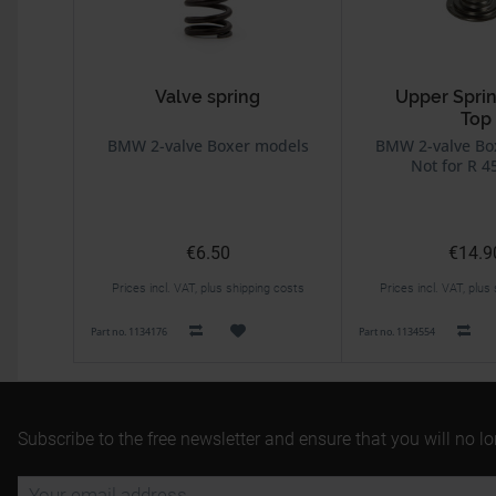
Valve spring
Upper Sprin
Top
BMW 2-valve Boxer models
BMW 2-valve Bo
Not for R 4
€6.50
€14.9
Prices incl. VAT, plus shipping costs
Prices incl. VAT, plus
Part no. 1134176
Part no. 1134554
Subscribe to the free newsletter and ensure that you will no l