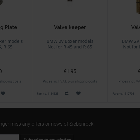
g Plate
Valve keeper
Val
xer models
BMW 2v Boxer models
BMW 2V 
5, R 65
Not for R 45 and R 65
Not for
0
€1.95
 shipping costs
Prices incl. VAT, plus shipping costs
Prices incl. V
Part no. 1134325
Part no. 1112708
onger miss any offers or news of Siebenrock.