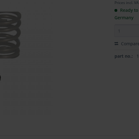
Prices incl. V
Ready to 
Germany
Compar
part no.: