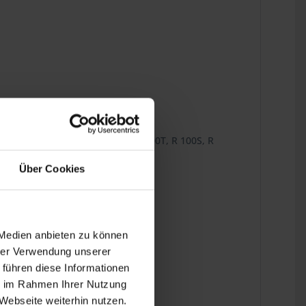
R 80TS, R 80RT, R 100/7, R 100, R 100T, R 100S, R
Über Cookies
 Medien anbieten zu können
hrer Verwendung unserer
 führen diese Informationen
ie im Rahmen Ihrer Nutzung
Webseite weiterhin nutzen.