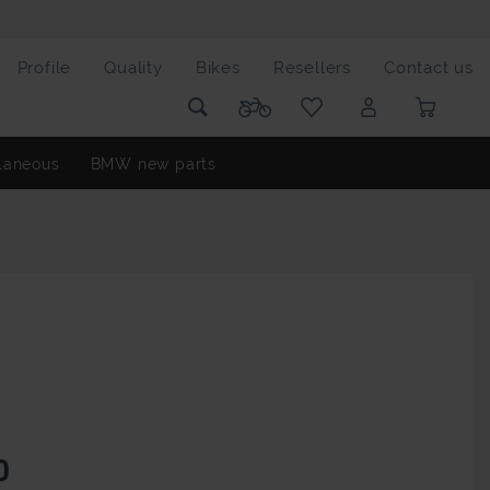
Profile
Quality
Bikes
Resellers
Contact us
laneous
BMW new parts
0