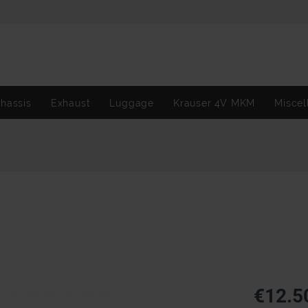
hassis
Exhaust
Luggage
Krauser 4V MKM
Miscel
€12.5