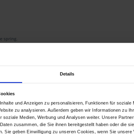
e spring.
 R 60/7, R 60T, R 75/7, R 75T, R 80/7, R 80/7N, R 80, R 80N, R 80TN, 
S
Details
GS PD, R 80R, R 80R Mystic, R 100R, R 100R Mystic
Cookies
nhalte und Anzeigen zu personalisieren, Funktionen für soziale
Website zu analysieren. Außerdem geben wir Informationen zu I
r soziale Medien, Werbung und Analysen weiter. Unsere Partner
-1973
R 60/5
1969-1973
 Daten zusammen, die Sie ihnen bereitgestellt haben oder die s
-1973
R 60/6
1973-1976
-1976
R 90/6
1973-1976
. Sie geben Einwilligung zu unseren Cookies, wenn Sie unsere 